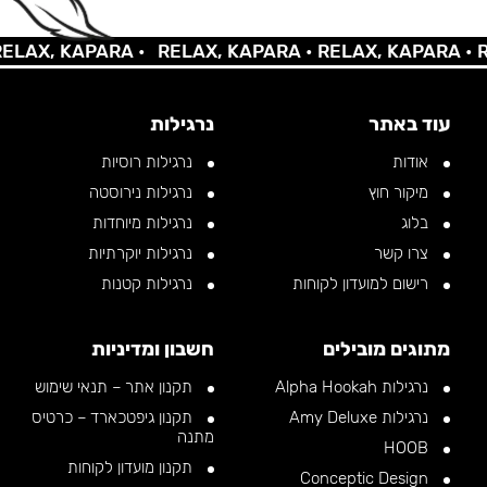
AX, KAPARA •
RELAX, KAPARA •
RELAX, KAPARA •
REL
עוד באתר
נרגילות
אודות
נרגילות רוסיות
מיקור חוץ
נרגילות נירוסטה
בלוג
נרגילות מיוחדות
צרו קשר
נרגילות יוקרתיות
רישום למועדון לקוחות
נרגילות קטנות
מתוגים מובילים
חשבון ומדיניות
נרגילות Alpha Hookah
תקנון אתר – תנאי שימוש
נרגילות Amy Deluxe
תקנון גיפטכארד – כרטיס
מתנה
HOOB
תקנון מועדון לקוחות
Conceptic Design