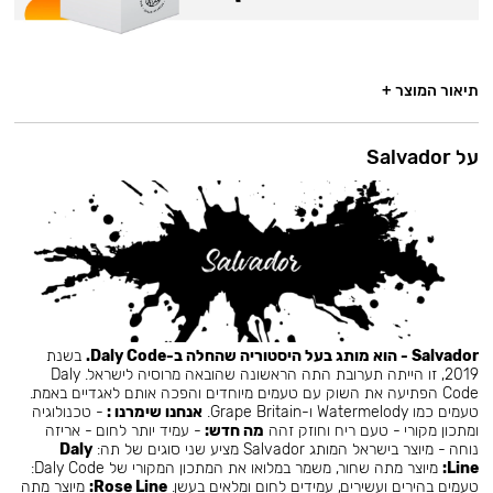
תיאור המוצר +
על Salvador
Salvador - הוא מותג בעל היסטוריה שהחלה ב-Daly Code.
בשנת
2019, זו הייתה תערובת התה הראשונה שהובאה מרוסיה לישראל. Daly
Code הפתיעה את השוק עם טעמים מיוחדים והפכה אותם לאגדיים באמת.
טעמים כמו Watermelody ו-Grape Britain.
אנחנו שימרנו :
- טכנולוגיה
ומתכון מקורי - טעם ריח וחוזק זהה
מה חדש:
- עמיד יותר לחום - אריזה
נוחה - מיוצר בישראל המותג Salvador מציע שני סוגים של תה:
Daly
Line:
מיוצר מתה שחור, משמר במלואו את המתכון המקורי של Daly Code:
טעמים בהירים ועשירים, עמידים לחום ומלאים בעשן.
Rose Line:
מיוצר מתה