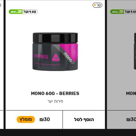
קל
MONO 60G – BERRIES
MON
פירות יער
3
₪
הוסף לסל
30
₪
מומלץ