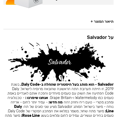
תיאור המוצר +
על Salvador
Salvador - הוא מותג בעל היסטוריה שהחלה ב-Daly Code.
בשנת
2019, זו הייתה תערובת התה הראשונה שהובאה מרוסיה לישראל. Daly
Code הפתיעה את השוק עם טעמים מיוחדים והפכה אותם לאגדיים באמת.
טעמים כמו Watermelody ו-Grape Britain.
אנחנו שימרנו :
- טכנולוגיה
ומתכון מקורי - טעם ריח וחוזק זהה
מה חדש:
- עמיד יותר לחום - אריזה
נוחה - מיוצר בישראל המותג Salvador מציע שני סוגים של תה:
Daly
Line:
מיוצר מתה שחור, משמר במלואו את המתכון המקורי של Daly Code:
טעמים בהירים ועשירים, עמידים לחום ומלאים בעשן.
Rose Line:
מיוצר מתה