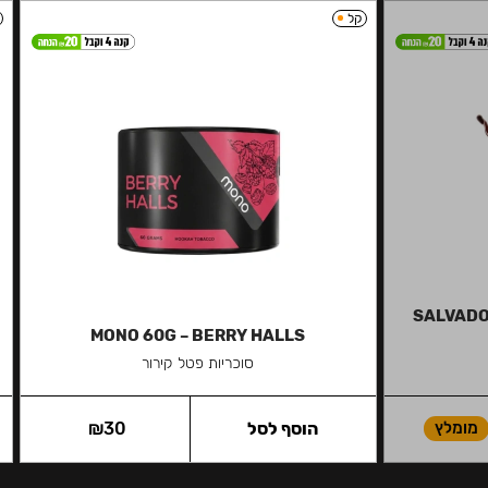
קל
SALVADOR
MONO 60G – BERRY HALLS
סוכריות פטל קירור
מומלץ
הוסף לסל
30
₪