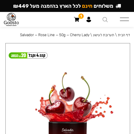
משלוחים
חינם
לכל הארץ בהזמנה מעל ₪449
1
דף הבית
\
תערובת לעישון
\
Salvador — Rose Line — 50g — Cherry Lady