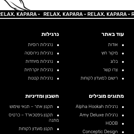
AX, KAPARA •
RELAX, KAPARA •
RELAX, KAPARA •
REL
עוד באתר
נרגילות
אודות
נרגילות רוסיות
מיקור חוץ
נרגילות נירוסטה
בלוג
נרגילות מיוחדות
צרו קשר
נרגילות יוקרתיות
רישום למועדון לקוחות
נרגילות קטנות
מתוגים מובילים
חשבון ומדיניות
נרגילות Alpha Hookah
תקנון אתר – תנאי שימוש
נרגילות Amy Deluxe
תקנון גיפטכארד – כרטיס
מתנה
HOOB
תקנון מועדון לקוחות
Conceptic Design