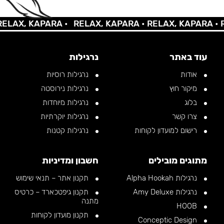
AX, KAPARA •
RELAX, KAPARA •
RELAX, KAPARA •
REL
עוד באתר
נרגילות
אודות
נרגילות רוסיות
מיקור חוץ
נרגילות נירוסטה
בלוג
נרגילות מיוחדות
צרו קשר
נרגילות יוקרתיות
רישום למועדון לקוחות
נרגילות קטנות
מתוגים מובילים
חשבון ומדיניות
נרגילות Alpha Hookah
תקנון אתר – תנאי שימוש
נרגילות Amy Deluxe
תקנון גיפטכארד – כרטיס
מתנה
HOOB
תקנון מועדון לקוחות
Conceptic Design