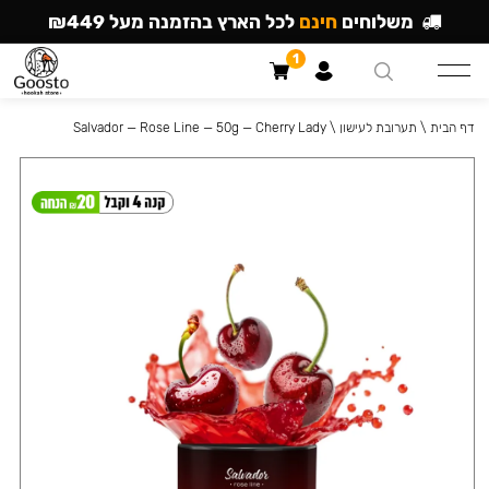
משלוחים
חינם
לכל הארץ בהזמנה מעל ₪449
1
דף הבית
\
תערובת לעישון
\
Salvador — Rose Line — 50g — Cherry Lady