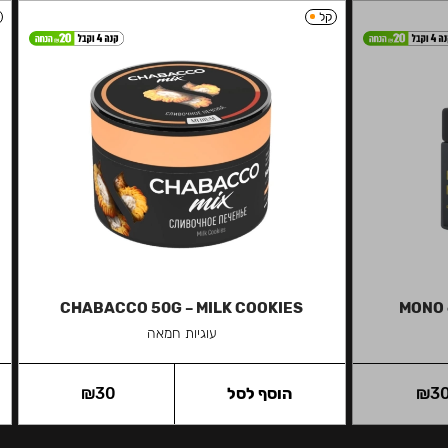
קל
CHABACCO 50G – MILK COOKIES
MONO 
עוגיות חמאה
3
₪
הוסף לסל
30
₪