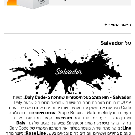
תיאור המוצר +
על Salvador
Salvador - הוא מותג בעל היסטוריה שהחלה ב-Daly Code.
בשנת
2019, זו הייתה תערובת התה הראשונה שהובאה מרוסיה לישראל. Daly
Code הפתיעה את השוק עם טעמים מיוחדים והפכה אותם לאגדיים באמת.
טעמים כמו Watermelody ו-Grape Britain.
אנחנו שימרנו :
- טכנולוגיה
ומתכון מקורי - טעם ריח וחוזק זהה
מה חדש:
- עמיד יותר לחום - אריזה
נוחה - מיוצר בישראל המותג Salvador מציע שני סוגים של תה:
Daly
Line:
מיוצר מתה שחור, משמר במלואו את המתכון המקורי של Daly Code:
טעמים בהירים ועשירים, עמידים לחום ומלאים בעשן.
Rose Line:
מיוצר מתה