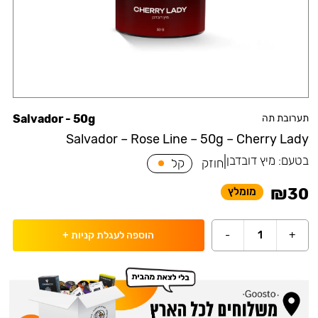
תערובת תה
Salvador - 50g
Salvador – Rose Line – 50g – Cherry Lady
בטעם:
מיץ דובדבן
|
חוזק
קל
₪
30
מומלץ
-
1
+
הוספה לעגלת קניות
+