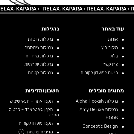
AX, KAPARA •
RELAX, KAPARA •
RELAX, KAPARA •
REL
עוד באתר
נרגילות
אודות
נרגילות רוסיות
מיקור חוץ
נרגילות נירוסטה
בלוג
נרגילות מיוחדות
צרו קשר
נרגילות יוקרתיות
רישום למועדון לקוחות
נרגילות קטנות
מתוגים מובילים
חשבון ומדיניות
נרגילות Alpha Hookah
תקנון אתר – תנאי שימוש
נרגילות Amy Deluxe
תקנון גיפטכארד – כרטיס
מתנה
HOOB
תקנון מועדון לקוחות
Conceptic Design
מדיניות פרטיות
?