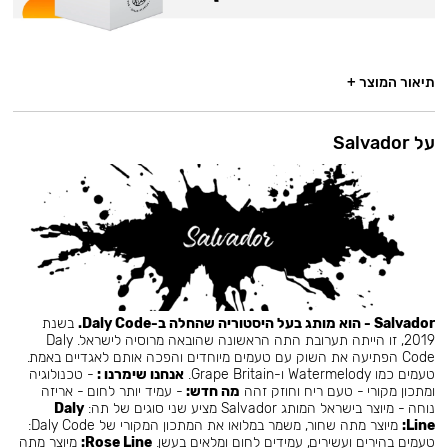
תיאור המוצר +
על Salvador
Salvador - הוא מותג בעל היסטוריה שהחלה ב-Daly Code.
בשנת
2019, זו הייתה תערובת התה הראשונה שהובאה מרוסיה לישראל. Daly
Code הפתיעה את השוק עם טעמים מיוחדים והפכה אותם לאגדיים באמת.
טעמים כמו Watermelody ו-Grape Britain.
אנחנו שימרנו :
- טכנולוגיה
ומתכון מקורי - טעם ריח וחוזק זהה
מה חדש:
- עמיד יותר לחום - אריזה
נוחה - מיוצר בישראל המותג Salvador מציע שני סוגים של תה:
Daly
Line:
מיוצר מתה שחור, משמר במלואו את המתכון המקורי של Daly Code:
טעמים בהירים ועשירים, עמידים לחום ומלאים בעשן.
Rose Line:
מיוצר מתה