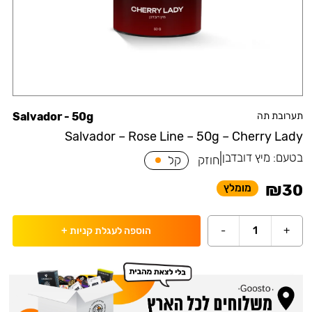
תערובת תה
Salvador - 50g
Salvador – Rose Line – 50g – Cherry Lady
בטעם:
מיץ דובדבן
|
חוזק
קל
₪
30
מומלץ
-
1
+
הוספה לעגלת קניות
+