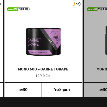
קל
MONO 60G – GARNET GRAPE
MONO
ענבים רימון
3
₪
הוסף לסל
30
₪