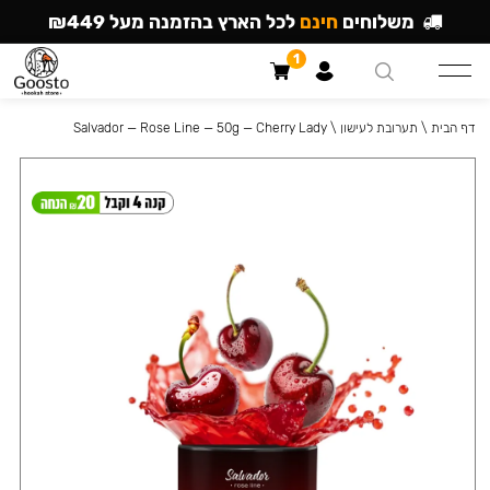
משלוחים
חינם
לכל הארץ בהזמנה מעל ₪449
1
דף הבית
\
תערובת לעישון
\
Salvador — Rose Line — 50g — Cherry Lady