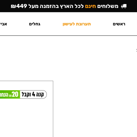
משלוחים
חינם
לכל הארץ בהזמנה מעל ₪449
ראשים
תערובת לעישון
גחלים
אביז