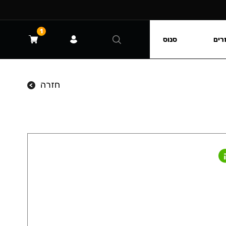
1
רים
סנוס
חזרה