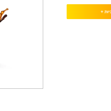
יות
+