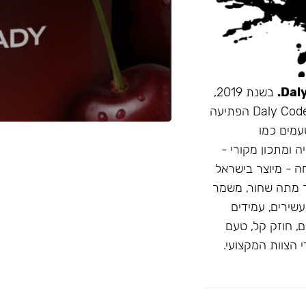
בשנת 2019,
זו הייתה תערובת התה הראשונה שהובאה מרוסיה לישראל. Daly Code הפתיעה
עמים כמו
ה ומתכון מקורי -
חה - מיוצר בישראל
 מתה שחור, משמר
D: טעמים בהירים ועשירים, עמידים
, חוזק קל, טעם
 הצוות המקצועי.