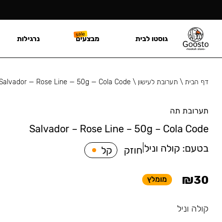
גוסטו לבית
מבצעים
נרגילות
דף הבית
\
תערובת לעישון
\
Salvador — Rose Line — 50g — Cola Code
תערובת תה
Salvador – Rose Line – 50g – Cola Code
בטעם:
קולה וניל
|
חוזק
קל
₪
30
מומלץ
קולה וניל