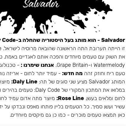
Salvador - הוא מותג בעל היסטוריה שהחלה ב-Daly Code.
את השוק עם טעמים מיוחדים והפכה אותם לאגדיים באמת. ט
Watermelody ו-Grape Britain.
אנחנו שימרנו :
- טכנולוגי
טעם ריח וחוזק זהה
מה חדש:
- עמיד יותר לחום - אריזה נו
המותג Salvador מציע שני סוגים של תה:
Daly Line:
מיוצר
במלואו את המתכון המקורי של aly Code
לחום ומלאים בעשן.
Rose Line:
מיוצר מתה אדום עמיד לחום
עשיר ועשן סמיך. כל הטעמים בליין פותחו מאפס ונבדקו על ידי
כאן תמצאו טעמים מוכרים - כמו כן גם מיקסים מיוחדים.