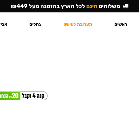
משלוחים
חינם
לכל הארץ בהזמנה מעל ₪449
ראשים
תערובת לעישון
גחלים
אביז