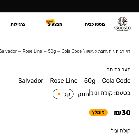
גוסטו לבית
מבצעים
נרגילות
דף הבית
\
תערובת לעישון
\
Salvador — Rose Line — 50g — Cola Code
תערובת תה
Salvador – Rose Line – 50g – Cola Code
בטעם:
קולה וניל
|
חוזק
קל
₪
30
מומלץ
קולה וניל