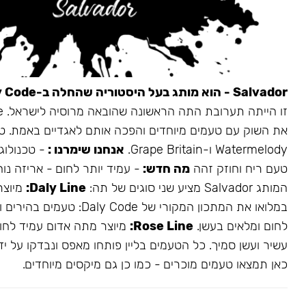
Salvador - הוא מותג בעל היסטוריה שהחלה ב-Daly Code.
את השוק עם טעמים מיוחדים והפכה אותם לאגדיים באמת. ט
Watermelody ו-Grape Britain.
אנחנו שימרנו :
- טכנולוגי
טעם ריח וחוזק זהה
מה חדש:
- עמיד יותר לחום - אריזה נו
המותג Salvador מציע שני סוגים של תה:
Daly Line:
מיוצר
במלואו את המתכון המקורי של aly Code
לחום ומלאים בעשן.
Rose Line:
מיוצר מתה אדום עמיד לחום
עשיר ועשן סמיך. כל הטעמים בליין פותחו מאפס ונבדקו על ידי
כאן תמצאו טעמים מוכרים - כמו כן גם מיקסים מיוחדים.