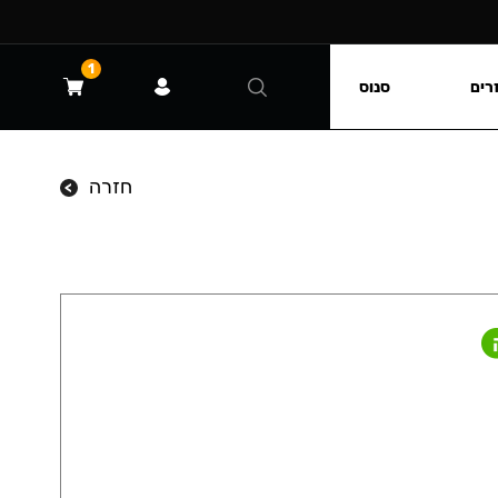
1
רים
סנוס
חזרה