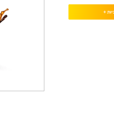
יות
+