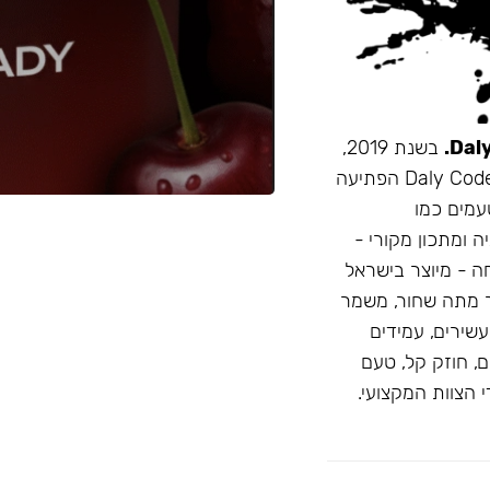
בשנת 2019,
זו הייתה תערובת התה הראשונה שהובאה מרוסיה לישראל. Daly Code הפתיעה
עמים כמו
ה ומתכון מקורי -
חה - מיוצר בישראל
 מתה שחור, משמר
D: טעמים בהירים ועשירים, עמידים
, חוזק קל, טעם
 הצוות המקצועי.