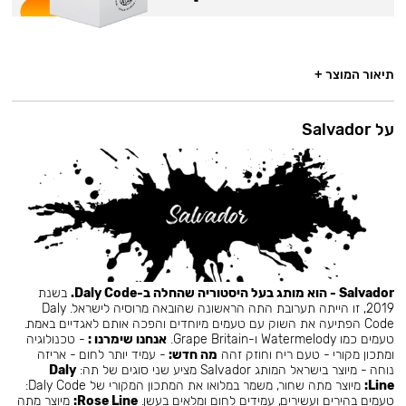
תיאור המוצר +
על Salvador
Salvador - הוא מותג בעל היסטוריה שהחלה ב-Daly Code.
בשנת
2019, זו הייתה תערובת התה הראשונה שהובאה מרוסיה לישראל. Daly
Code הפתיעה את השוק עם טעמים מיוחדים והפכה אותם לאגדיים באמת.
טעמים כמו Watermelody ו-Grape Britain.
אנחנו שימרנו :
- טכנולוגיה
ומתכון מקורי - טעם ריח וחוזק זהה
מה חדש:
- עמיד יותר לחום - אריזה
נוחה - מיוצר בישראל המותג Salvador מציע שני סוגים של תה:
Daly
Line:
מיוצר מתה שחור, משמר במלואו את המתכון המקורי של Daly Code:
טעמים בהירים ועשירים, עמידים לחום ומלאים בעשן.
Rose Line:
מיוצר מתה