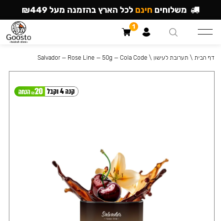
משלוחים
חינם
לכל הארץ בהזמנה מעל ₪449
1
דף הבית
\
תערובת לעישון
\
Salvador — Rose Line — 50g — Cola Code