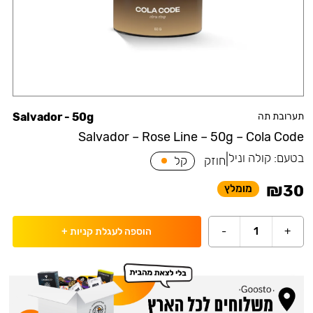
תערובת תה
Salvador - 50g
Salvador – Rose Line – 50g – Cola Code
בטעם:
קולה וניל
|
חוזק
קל
₪
30
מומלץ
-
1
+
הוספה לעגלת קניות
+