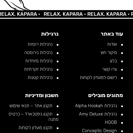
AX, KAPARA •
RELAX, KAPARA •
RELAX, KAPARA •
REL
עוד באתר
נרגילות
אודות
נרגילות רוסיות
מיקור חוץ
נרגילות נירוסטה
בלוג
נרגילות מיוחדות
צרו קשר
נרגילות יוקרתיות
רישום למועדון לקוחות
נרגילות קטנות
מתוגים מובילים
חשבון ומדיניות
נרגילות Alpha Hookah
תקנון אתר – תנאי שימוש
נרגילות Amy Deluxe
תקנון גיפטכארד – כרטיס
מתנה
HOOB
תקנון מועדון לקוחות
Conceptic Design