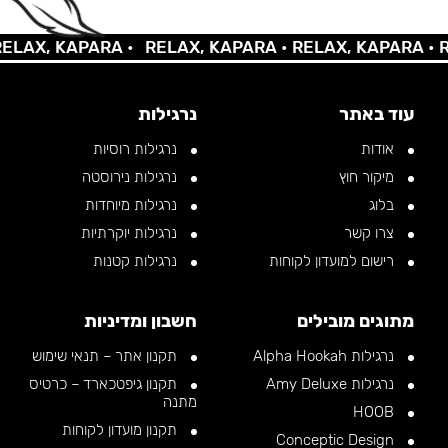
AX, KAPARA •
RELAX, KAPARA •
RELAX, KAPARA •
REL
עוד באתר
נרגילות
אודות
נרגילות רוסיות
מיקור חוץ
נרגילות נירוסטה
בלוג
נרגילות מיוחדות
צרו קשר
נרגילות יוקרתיות
רישום למועדון לקוחות
נרגילות קטנות
מתוגים מובילים
חשבון ומדיניות
נרגילות Alpha Hookah
תקנון אתר – תנאי שימוש
נרגילות Amy Deluxe
תקנון גיפטכארד – כרטיס
מתנה
HOOB
תקנון מועדון לקוחות
Conceptic Design