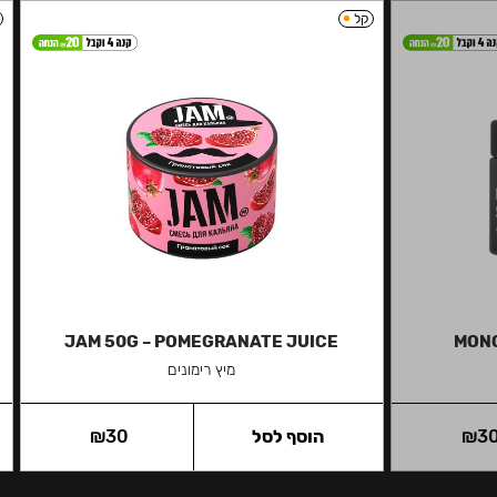
קל
JAM 50G – POMEGRANATE JUICE
MONO
מיץ רימונים
3
₪
הוסף לסל
30
₪