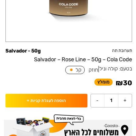
תערובת תה
Salvador - 50g
Salvador – Rose Line – 50g – Cola Code
בטעם:
קולה וניל
|
חוזק
קל
₪
30
מומלץ
-
1
+
הוספה לעגלת קניות
+