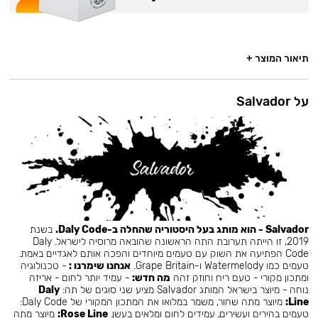
תיאור המוצר +
על Salvador
Salvador - הוא מותג בעל היסטוריה שהחלה ב-Daly Code.
בשנת
2019, זו הייתה תערובת התה הראשונה שהובאה מרוסיה לישראל. Daly
Code הפתיעה את השוק עם טעמים מיוחדים והפכה אותם לאגדיים באמת.
טעמים כמו Watermelody ו-Grape Britain.
אנחנו שימרנו :
- טכנולוגיה
ומתכון מקורי - טעם ריח וחוזק זהה
מה חדש:
- עמיד יותר לחום - אריזה
נוחה - מיוצר בישראל המותג Salvador מציע שני סוגים של תה:
Daly
Line:
מיוצר מתה שחור, משמר במלואו את המתכון המקורי של Daly Code:
טעמים בהירים ועשירים, עמידים לחום ומלאים בעשן.
Rose Line:
מיוצר מתה