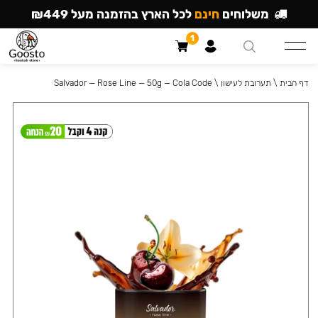
משלוחים
חינם
לכל הארץ בהזמנה מעל ₪449
1
דף הבית
\
תערובת לעישון
\
Salvador — Rose Line — 50g — Cola Code