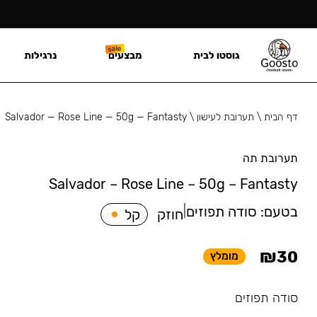
גוסטו לבית
מבצעים
נרגילות
דף הבית
\
תערובת לעישון
\
Salvador — Rose Line — 50g — Fantasty
תערובת תה
Salvador – Rose Line – 50g – Fantasty
בטעם:
סודה תפוזים
|
חוזק
קל
₪
30
מומלץ
סודה תפוזים