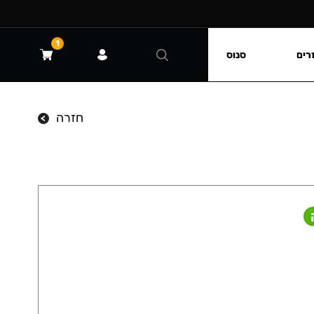
1
רים
סנוס
חזרה