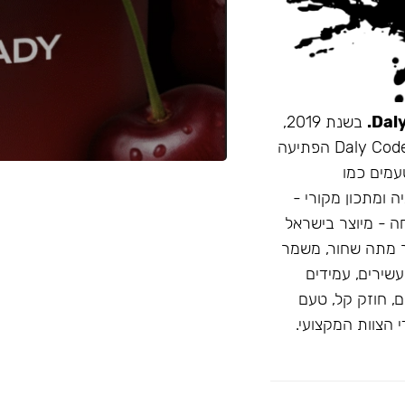
בשנת 2019,
זו הייתה תערובת התה הראשונה שהובאה מרוסיה לישראל. Daly Code הפתיעה
עמים כמו
ה ומתכון מקורי -
חה - מיוצר בישראל
 מתה שחור, משמר
D: טעמים בהירים ועשירים, עמידים
, חוזק קל, טעם
 הצוות המקצועי.