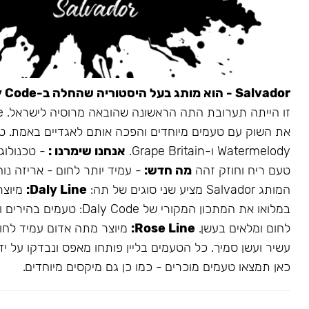
Salvador - הוא מותג בעל היסטוריה שהחלה ב-Daly Code.
את השוק עם טעמים מיוחדים והפכה אותם לאגדיים באמת. ט
Watermelody ו-Grape Britain.
אנחנו שימרנו :
- טכנולוגי
טעם ריח וחוזק זהה
מה חדש:
- עמיד יותר לחום - אריזה נו
המותג Salvador מציע שני סוגים של תה:
Daly Line:
מיוצר
במלואו את המתכון המקורי של aly Code
לחום ומלאים בעשן.
Rose Line:
מיוצר מתה אדום עמיד לחום
עשיר ועשן סמיך. כל הטעמים בליין פותחו מאפס ונבדקו על ידי
כאן תמצאו טעמים מוכרים - כמו כן גם מיקסים מיוחדים.