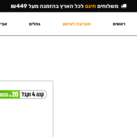
משלוחים
חינם
לכל הארץ בהזמנה מעל ₪449
ראשים
תערובת לעישון
גחלים
אביז