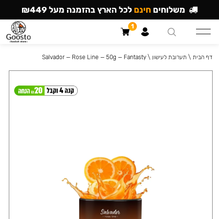
משלוחים
חינם
לכל הארץ בהזמנה מעל ₪449
1
דף הבית
\
תערובת לעישון
\
Salvador — Rose Line — 50g — Fantasty