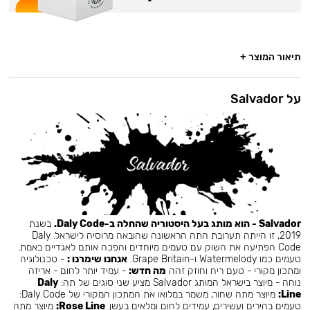
תיאור המוצר +
על Salvador
Salvador - הוא מותג בעל היסטוריה שהחלה ב-Daly Code.
בשנת
2019, זו הייתה תערובת התה הראשונה שהובאה מרוסיה לישראל. Daly
Code הפתיעה את השוק עם טעמים מיוחדים והפכה אותם לאגדיים באמת.
טעמים כמו Watermelody ו-Grape Britain.
אנחנו שימרנו :
- טכנולוגיה
ומתכון מקורי - טעם ריח וחוזק זהה
מה חדש:
- עמיד יותר לחום - אריזה
נוחה - מיוצר בישראל המותג Salvador מציע שני סוגים של תה:
Daly
Line:
מיוצר מתה שחור, משמר במלואו את המתכון המקורי של Daly Code:
טעמים בהירים ועשירים, עמידים לחום ומלאים בעשן.
Rose Line:
מיוצר מתה