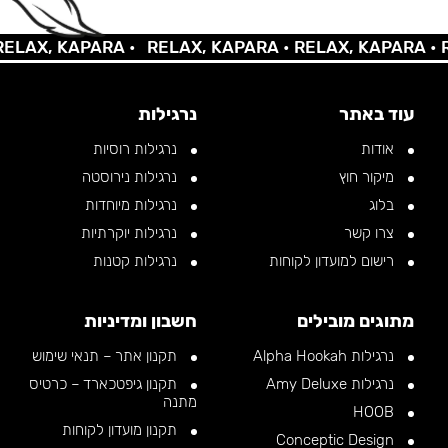
AX, KAPARA •
RELAX, KAPARA •
RELAX, KAPARA •
REL
עוד באתר
נרגילות
אודות
נרגילות רוסיות
מיקור חוץ
נרגילות נירוסטה
בלוג
נרגילות מיוחדות
צרו קשר
נרגילות יוקרתיות
רישום למועדון לקוחות
נרגילות קטנות
מתוגים מובילים
חשבון ומדיניות
נרגילות Alpha Hookah
תקנון אתר – תנאי שימוש
נרגילות Amy Deluxe
תקנון גיפטכארד – כרטיס
מתנה
HOOB
תקנון מועדון לקוחות
Conceptic Design