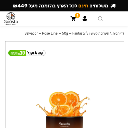
משלוחים
חינם
לכל הארץ בהזמנה מעל ₪449
1
דף הבית
\
תערובת לעישון
\
Salvador — Rose Line — 50g — Fantasty