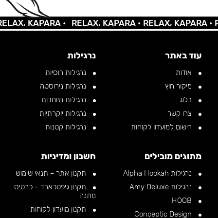
AX, KAPARA •
RELAX, KAPARA •
RELAX, KAPARA •
REL
עוד באתר
נרגילות
אודות
נרגילות רוסיות
מיקור חוץ
נרגילות נירוסטה
בלוג
נרגילות מיוחדות
צרו קשר
נרגילות יוקרתיות
רישום למועדון לקוחות
נרגילות קטנות
מתוגים מובילים
חשבון ומדיניות
נרגילות Alpha Hookah
תקנון אתר – תנאי שימוש
נרגילות Amy Deluxe
תקנון גיפטכארד – כרטיס
מתנה
HOOB
תקנון מועדון לקוחות
Conceptic Design