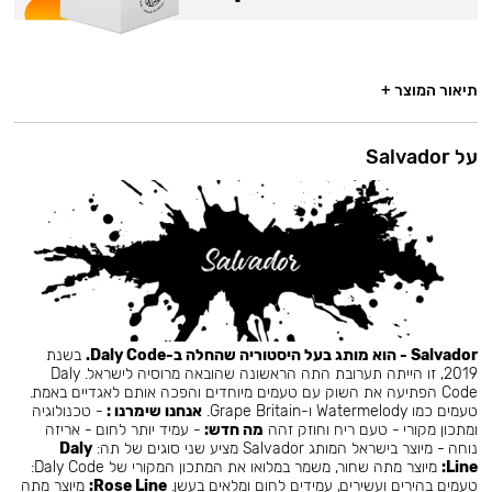
תיאור המוצר +
על Salvador
Salvador - הוא מותג בעל היסטוריה שהחלה ב-Daly Code.
בשנת
2019, זו הייתה תערובת התה הראשונה שהובאה מרוסיה לישראל. Daly
Code הפתיעה את השוק עם טעמים מיוחדים והפכה אותם לאגדיים באמת.
טעמים כמו Watermelody ו-Grape Britain.
אנחנו שימרנו :
- טכנולוגיה
ומתכון מקורי - טעם ריח וחוזק זהה
מה חדש:
- עמיד יותר לחום - אריזה
נוחה - מיוצר בישראל המותג Salvador מציע שני סוגים של תה:
Daly
Line:
מיוצר מתה שחור, משמר במלואו את המתכון המקורי של Daly Code:
טעמים בהירים ועשירים, עמידים לחום ומלאים בעשן.
Rose Line:
מיוצר מתה