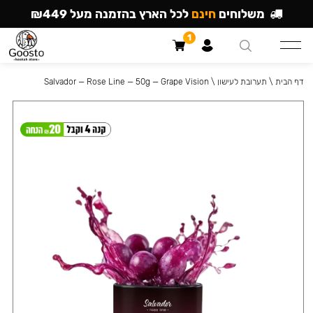
משלוחים
חינם
לכל הארץ בהזמנה מעל ₪449
1
דף הבית
\
תערובת לעישון
\
Salvador — Rose Line — 50g — Grape Vision