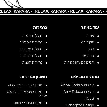
AX, KAPARA •
RELAX, KAPARA •
RELAX, KAPARA •
REL
עוד באתר
נרגילות
אודות
נרגילות רוסיות
מיקור חוץ
נרגילות נירוסטה
בלוג
נרגילות מיוחדות
צרו קשר
נרגילות יוקרתיות
רישום למועדון לקוחות
נרגילות קטנות
מתוגים מובילים
חשבון ומדיניות
נרגילות Alpha Hookah
תקנון אתר – תנאי שימוש
נרגילות Amy Deluxe
תקנון גיפטכארד – כרטיס
מתנה
HOOB
תקנון מועדון לקוחות
Conceptic Design