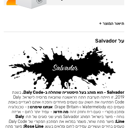
תיאור המוצר +
על Salvador
Salvador - הוא מותג בעל היסטוריה שהחלה ב-Daly Code.
בשנת
2019, זו הייתה תערובת התה הראשונה שהובאה מרוסיה לישראל. Daly
Code הפתיעה את השוק עם טעמים מיוחדים והפכה אותם לאגדיים באמת.
טעמים כמו Watermelody ו-Grape Britain.
אנחנו שימרנו :
- טכנולוגיה
ומתכון מקורי - טעם ריח וחוזק זהה
מה חדש:
- עמיד יותר לחום - אריזה
נוחה - מיוצר בישראל המותג Salvador מציע שני סוגים של תה:
Daly
Line:
מיוצר מתה שחור, משמר במלואו את המתכון המקורי של Daly Code:
טעמים בהירים ועשירים, עמידים לחום ומלאים בעשן.
Rose Line:
מיוצר מתה