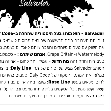
Salvador - הוא מותג בעל היסטוריה שהחלה ב-Daly Code.
את השוק עם טעמים מיוחדים והפכה אותם לאגדיים באמת. ט
Watermelody ו-Grape Britain.
אנחנו שימרנו :
- טכנולוגי
טעם ריח וחוזק זהה
מה חדש:
- עמיד יותר לחום - אריזה נו
המותג Salvador מציע שני סוגים של תה:
Daly Line:
מיוצר
במלואו את המתכון המקורי של aly Code
לחום ומלאים בעשן.
Rose Line:
מיוצר מתה אדום עמיד לחום
עשיר ועשן סמיך. כל הטעמים בליין פותחו מאפס ונבדקו על ידי
כאן תמצאו טעמים מוכרים - כמו כן גם מיקסים מיוחדים.