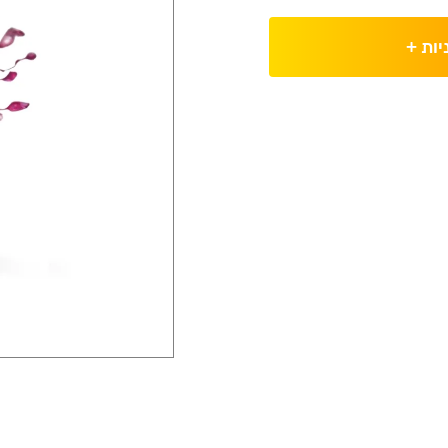
יות
+