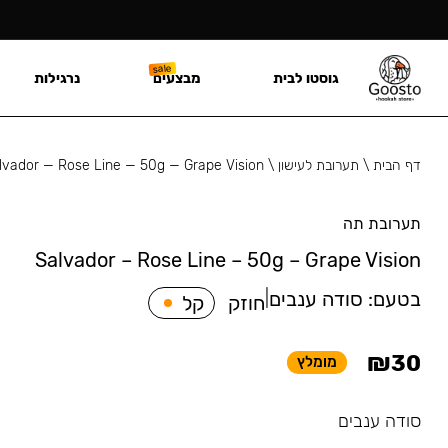
גוסטו לבית
מבצעים
נרגילות
דף הבית
\
תערובת לעישון
\
lvador — Rose Line — 50g — Grape Vision
תערובת תה
Salvador – Rose Line – 50g – Grape Vision
בטעם:
סודה ענבים
|
חוזק
קל
₪
30
מומלץ
סודה ענבים