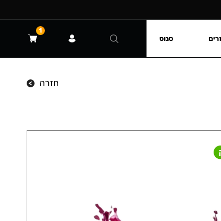
1
רים
סנוס
חזרה