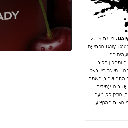
בשנת 2019,
זו הייתה תערובת התה הראשונה שהובאה מרוסיה לישראל. Daly Code הפתיעה
עמים כמו
ה ומתכון מקורי -
חה - מיוצר בישראל
 מתה שחור, משמר
D: טעמים בהירים ועשירים, עמידים
, חוזק קל, טעם
 הצוות המקצועי.