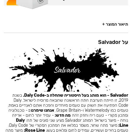
תיאור המוצר +
על Salvador
Salvador - הוא מותג בעל היסטוריה שהחלה ב-Daly Code.
בשנת
2019, זו הייתה תערובת התה הראשונה שהובאה מרוסיה לישראל. Daly
Code הפתיעה את השוק עם טעמים מיוחדים והפכה אותם לאגדיים באמת.
טעמים כמו Watermelody ו-Grape Britain.
אנחנו שימרנו :
- טכנולוגיה
ומתכון מקורי - טעם ריח וחוזק זהה
מה חדש:
- עמיד יותר לחום - אריזה
נוחה - מיוצר בישראל המותג Salvador מציע שני סוגים של תה:
Daly
Line:
מיוצר מתה שחור, משמר במלואו את המתכון המקורי של Daly Code:
טעמים בהירים ועשירים, עמידים לחום ומלאים בעשן.
Rose Line:
מיוצר מתה