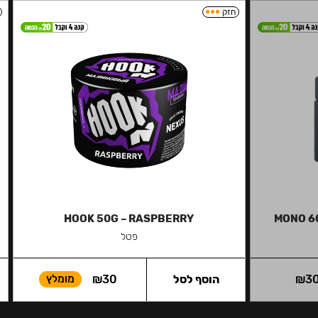
חזק
HOOK 50G – RASPBERRY
MONO 6
פטל
3
₪
הוסף לסל
30
₪
מומלץ