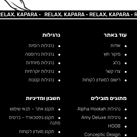
AX, KAPARA •
RELAX, KAPARA •
RELAX, KAPARA •
REL
עוד באתר
נרגילות
אודות
נרגילות רוסיות
מיקור חוץ
נרגילות נירוסטה
בלוג
נרגילות מיוחדות
צרו קשר
נרגילות יוקרתיות
רישום למועדון לקוחות
נרגילות קטנות
מתוגים מובילים
חשבון ומדיניות
נרגילות Alpha Hookah
תקנון אתר – תנאי שימוש
נרגילות Amy Deluxe
תקנון גיפטכארד – כרטיס
מתנה
HOOB
תקנון מועדון לקוחות
Conceptic Design