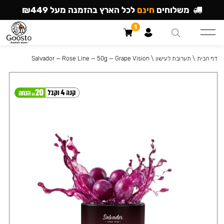
משלוחים
חינם
לכל הארץ בהזמנה מעל ₪449
1
דף הבית
\
תערובת לעישון
\
Salvador — Rose Line — 50g — Grape Vision