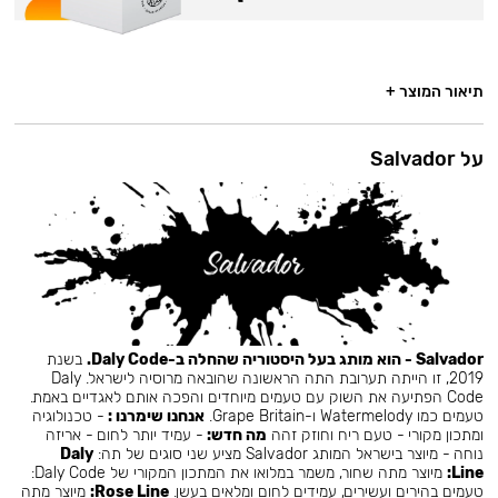
תיאור המוצר +
על Salvador
Salvador - הוא מותג בעל היסטוריה שהחלה ב-Daly Code.
בשנת
2019, זו הייתה תערובת התה הראשונה שהובאה מרוסיה לישראל. Daly
Code הפתיעה את השוק עם טעמים מיוחדים והפכה אותם לאגדיים באמת.
טעמים כמו Watermelody ו-Grape Britain.
אנחנו שימרנו :
- טכנולוגיה
ומתכון מקורי - טעם ריח וחוזק זהה
מה חדש:
- עמיד יותר לחום - אריזה
נוחה - מיוצר בישראל המותג Salvador מציע שני סוגים של תה:
Daly
Line:
מיוצר מתה שחור, משמר במלואו את המתכון המקורי של Daly Code:
טעמים בהירים ועשירים, עמידים לחום ומלאים בעשן.
Rose Line:
מיוצר מתה