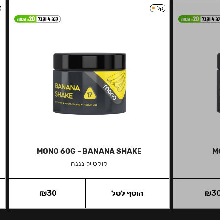
קל
MONO 60G – BANANA SHAKE
M
קוקטייל בננה
3
₪
הוסף לסל
30
₪