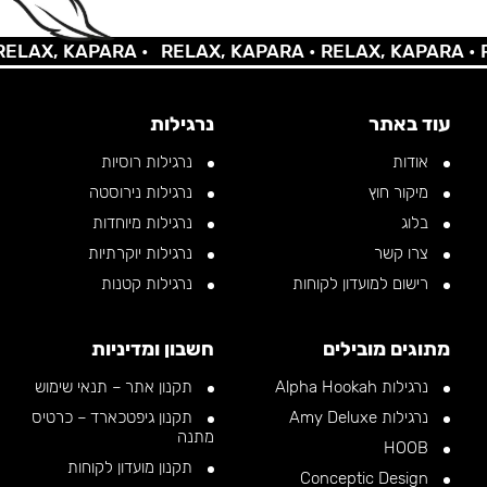
AX, KAPARA •
RELAX, KAPARA •
RELAX, KAPARA •
REL
עוד באתר
נרגילות
אודות
נרגילות רוסיות
מיקור חוץ
נרגילות נירוסטה
בלוג
נרגילות מיוחדות
צרו קשר
נרגילות יוקרתיות
רישום למועדון לקוחות
נרגילות קטנות
מתוגים מובילים
חשבון ומדיניות
נרגילות Alpha Hookah
תקנון אתר – תנאי שימוש
נרגילות Amy Deluxe
תקנון גיפטכארד – כרטיס
מתנה
HOOB
תקנון מועדון לקוחות
Conceptic Design