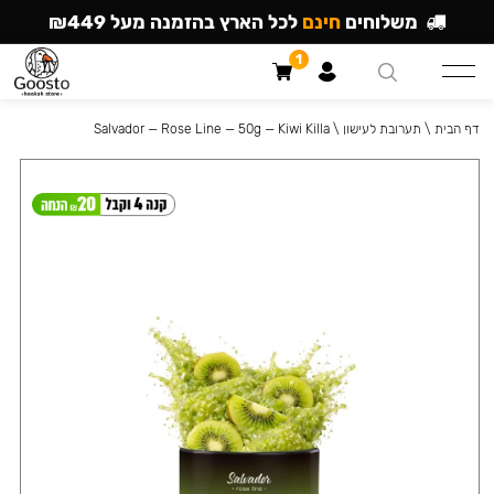
משלוחים
חינם
לכל הארץ בהזמנה מעל ₪449
1
דף הבית
\
תערובת לעישון
\
Salvador — Rose Line — 50g — Kiwi Killa