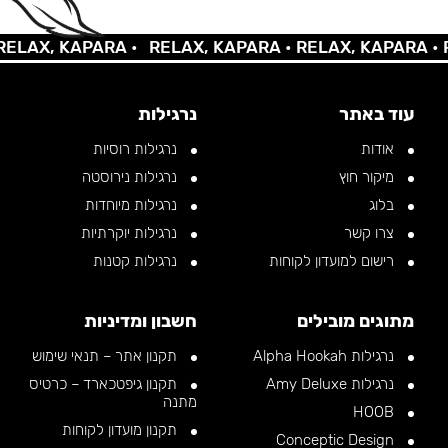
AX, KAPARA •
RELAX, KAPARA •
RELAX, KAPARA •
REL
עוד באתר
נרגילות
אודות
נרגילות רוסיות
מיקור חוץ
נרגילות נירוסטה
בלוג
נרגילות מיוחדות
צרו קשר
נרגילות יוקרתיות
רישום למועדון לקוחות
נרגילות קטנות
מתוגים מובילים
חשבון ומדיניות
נרגילות Alpha Hookah
תקנון אתר – תנאי שימוש
נרגילות Amy Deluxe
תקנון גיפטכארד – כרטיס
מתנה
HOOB
תקנון מועדון לקוחות
Conceptic Design