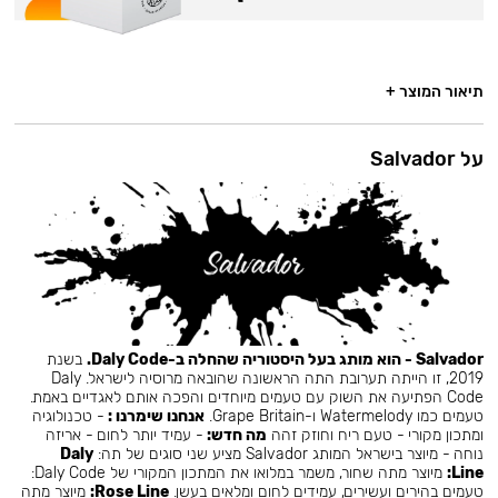
תיאור המוצר +
על Salvador
Salvador - הוא מותג בעל היסטוריה שהחלה ב-Daly Code.
בשנת
2019, זו הייתה תערובת התה הראשונה שהובאה מרוסיה לישראל. Daly
Code הפתיעה את השוק עם טעמים מיוחדים והפכה אותם לאגדיים באמת.
טעמים כמו Watermelody ו-Grape Britain.
אנחנו שימרנו :
- טכנולוגיה
ומתכון מקורי - טעם ריח וחוזק זהה
מה חדש:
- עמיד יותר לחום - אריזה
נוחה - מיוצר בישראל המותג Salvador מציע שני סוגים של תה:
Daly
Line:
מיוצר מתה שחור, משמר במלואו את המתכון המקורי של Daly Code:
טעמים בהירים ועשירים, עמידים לחום ומלאים בעשן.
Rose Line:
מיוצר מתה