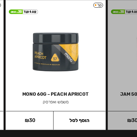
קל
MONO 60G – PEACH APRICOT
JAM 50
משמש ואפרסק
3
₪
הוסף לסל
30
₪