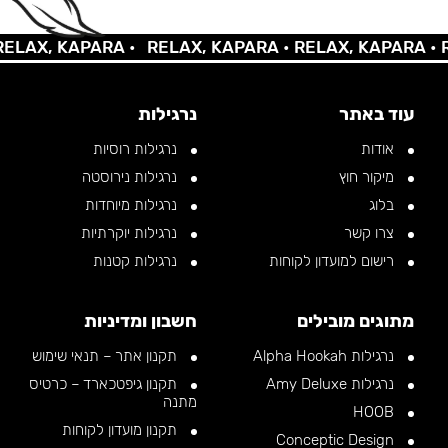
AX, KAPARA •
RELAX, KAPARA •
RELAX, KAPARA •
REL
עוד באתר
נרגילות
אודות
נרגילות רוסיות
מיקור חוץ
נרגילות נירוסטה
בלוג
נרגילות מיוחדות
צרו קשר
נרגילות יוקרתיות
רישום למועדון לקוחות
נרגילות קטנות
מתוגים מובילים
חשבון ומדיניות
נרגילות Alpha Hookah
תקנון אתר – תנאי שימוש
נרגילות Amy Deluxe
תקנון גיפטכארד – כרטיס
מתנה
HOOB
תקנון מועדון לקוחות
Conceptic Design