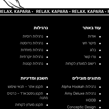
AX, KAPARA •
RELAX, KAPARA •
RELAX, KAPARA •
REL
עוד באתר
נרגילות
אודות
נרגילות רוסיות
מיקור חוץ
נרגילות נירוסטה
בלוג
נרגילות מיוחדות
צרו קשר
נרגילות יוקרתיות
רישום למועדון לקוחות
נרגילות קטנות
מתוגים מובילים
חשבון ומדיניות
נרגילות Alpha Hookah
תקנון אתר – תנאי שימוש
נרגילות Amy Deluxe
תקנון גיפטכארד – כרטיס
מתנה
HOOB
תקנון מועדון לקוחות
Conceptic Design