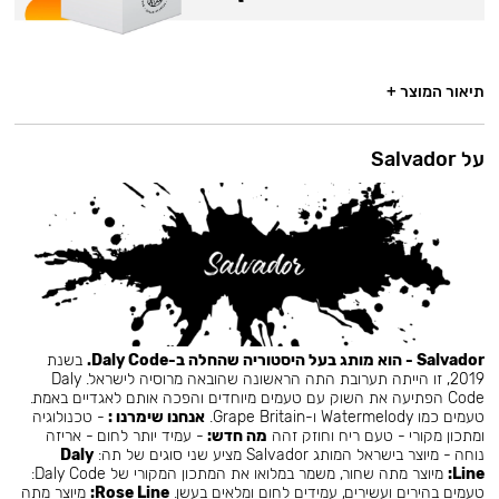
תיאור המוצר +
על Salvador
Salvador - הוא מותג בעל היסטוריה שהחלה ב-Daly Code.
בשנת
2019, זו הייתה תערובת התה הראשונה שהובאה מרוסיה לישראל. Daly
Code הפתיעה את השוק עם טעמים מיוחדים והפכה אותם לאגדיים באמת.
טעמים כמו Watermelody ו-Grape Britain.
אנחנו שימרנו :
- טכנולוגיה
ומתכון מקורי - טעם ריח וחוזק זהה
מה חדש:
- עמיד יותר לחום - אריזה
נוחה - מיוצר בישראל המותג Salvador מציע שני סוגים של תה:
Daly
Line:
מיוצר מתה שחור, משמר במלואו את המתכון המקורי של Daly Code:
טעמים בהירים ועשירים, עמידים לחום ומלאים בעשן.
Rose Line:
מיוצר מתה