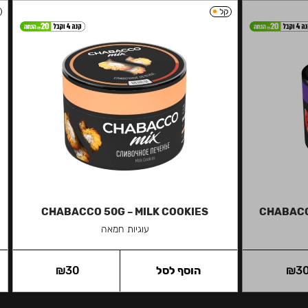
קל
CHABACCO 50G – MILK COOKIES
CHABACC
עוגיות חמאה
3
₪
הוסף לסל
30
₪