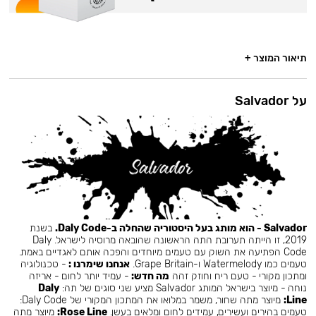
תיאור המוצר +
על Salvador
Salvador - הוא מותג בעל היסטוריה שהחלה ב-Daly Code.
בשנת
2019, זו הייתה תערובת התה הראשונה שהובאה מרוסיה לישראל. Daly
Code הפתיעה את השוק עם טעמים מיוחדים והפכה אותם לאגדיים באמת.
טעמים כמו Watermelody ו-Grape Britain.
אנחנו שימרנו :
- טכנולוגיה
ומתכון מקורי - טעם ריח וחוזק זהה
מה חדש:
- עמיד יותר לחום - אריזה
נוחה - מיוצר בישראל המותג Salvador מציע שני סוגים של תה:
Daly
Line:
מיוצר מתה שחור, משמר במלואו את המתכון המקורי של Daly Code:
טעמים בהירים ועשירים, עמידים לחום ומלאים בעשן.
Rose Line:
מיוצר מתה