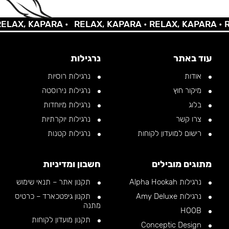
AX, KAPARA •
RELAX, KAPARA •
RELAX, KAPARA •
REL
עוד באתר
נרגילות
אודות
נרגילות רוסיות
מיקור חוץ
נרגילות נירוסטה
בלוג
נרגילות מיוחדות
צרו קשר
נרגילות יוקרתיות
רישום למועדון לקוחות
נרגילות קטנות
מתוגים מובילים
חשבון ומדיניות
נרגילות Alpha Hookah
תקנון אתר – תנאי שימוש
נרגילות Amy Deluxe
תקנון גיפטכארד – כרטיס
מתנה
HOOB
תקנון מועדון לקוחות
Conceptic Design