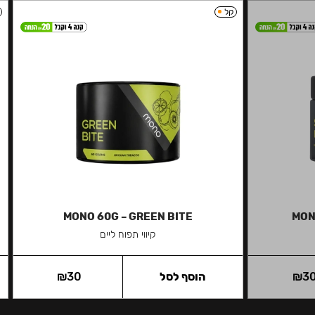
קל
MONO 60G – GREEN BITE
MON
קיווי תפוח ליים
3
₪
הוסף לסל
30
₪