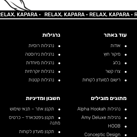
AX, KAPARA •
RELAX, KAPARA •
RELAX, KAPARA •
REL
עוד באתר
נרגילות
אודות
נרגילות רוסיות
מיקור חוץ
נרגילות נירוסטה
בלוג
נרגילות מיוחדות
צרו קשר
נרגילות יוקרתיות
רישום למועדון לקוחות
נרגילות קטנות
מתוגים מובילים
חשבון ומדיניות
נרגילות Alpha Hookah
תקנון אתר – תנאי שימוש
נרגילות Amy Deluxe
תקנון גיפטכארד – כרטיס
מתנה
HOOB
תקנון מועדון לקוחות
Conceptic Design