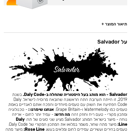
תיאור המוצר +
על Salvador
Salvador - הוא מותג בעל היסטוריה שהחלה ב-Daly Code.
בשנת
2019, זו הייתה תערובת התה הראשונה שהובאה מרוסיה לישראל. Daly
Code הפתיעה את השוק עם טעמים מיוחדים והפכה אותם לאגדיים באמת.
טעמים כמו Watermelody ו-Grape Britain.
אנחנו שימרנו :
- טכנולוגיה
ומתכון מקורי - טעם ריח וחוזק זהה
מה חדש:
- עמיד יותר לחום - אריזה
נוחה - מיוצר בישראל המותג Salvador מציע שני סוגים של תה:
Daly
Line:
מיוצר מתה שחור, משמר במלואו את המתכון המקורי של Daly Code:
טעמים בהירים ועשירים, עמידים לחום ומלאים בעשן.
Rose Line:
מיוצר מתה