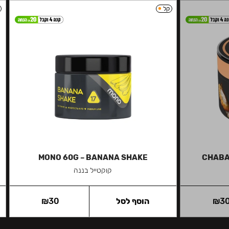
קל
MONO 60G – BANANA SHAKE
CHABA
קוקטייל בננה
3
₪
הוסף לסל
30
₪