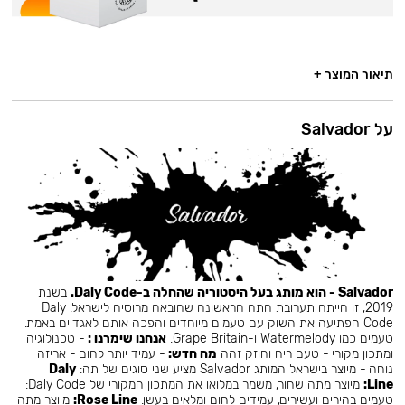
תיאור המוצר +
על Salvador
Salvador - הוא מותג בעל היסטוריה שהחלה ב-Daly Code.
בשנת
2019, זו הייתה תערובת התה הראשונה שהובאה מרוסיה לישראל. Daly
Code הפתיעה את השוק עם טעמים מיוחדים והפכה אותם לאגדיים באמת.
טעמים כמו Watermelody ו-Grape Britain.
אנחנו שימרנו :
- טכנולוגיה
ומתכון מקורי - טעם ריח וחוזק זהה
מה חדש:
- עמיד יותר לחום - אריזה
נוחה - מיוצר בישראל המותג Salvador מציע שני סוגים של תה:
Daly
Line:
מיוצר מתה שחור, משמר במלואו את המתכון המקורי של Daly Code:
טעמים בהירים ועשירים, עמידים לחום ומלאים בעשן.
Rose Line:
מיוצר מתה