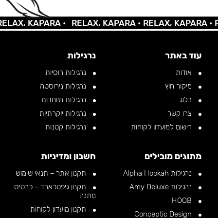
AX, KAPARA •
RELAX, KAPARA •
RELAX, KAPARA •
REL
עוד באתר
נרגילות
אודות
נרגילות רוסיות
מיקור חוץ
נרגילות נירוסטה
בלוג
נרגילות מיוחדות
צרו קשר
נרגילות יוקרתיות
רישום למועדון לקוחות
נרגילות קטנות
מתוגים מובילים
חשבון ומדיניות
נרגילות Alpha Hookah
תקנון אתר – תנאי שימוש
נרגילות Amy Deluxe
תקנון גיפטכארד – כרטיס
מתנה
HOOB
תקנון מועדון לקוחות
Conceptic Design