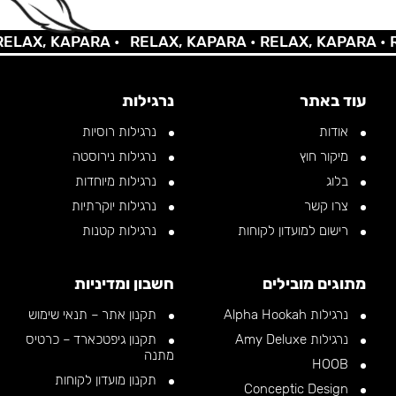
AX, KAPARA •
RELAX, KAPARA •
RELAX, KAPARA •
REL
עוד באתר
נרגילות
אודות
נרגילות רוסיות
מיקור חוץ
נרגילות נירוסטה
בלוג
נרגילות מיוחדות
צרו קשר
נרגילות יוקרתיות
רישום למועדון לקוחות
נרגילות קטנות
מתוגים מובילים
חשבון ומדיניות
נרגילות Alpha Hookah
תקנון אתר – תנאי שימוש
נרגילות Amy Deluxe
תקנון גיפטכארד – כרטיס
מתנה
HOOB
תקנון מועדון לקוחות
Conceptic Design