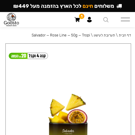
משלוחים
חינם
לכל הארץ בהזמנה מעל ₪449
1
דף הבית
\
תערובת לעישון
\
Salvador — Rose Line — 50g — Tropi