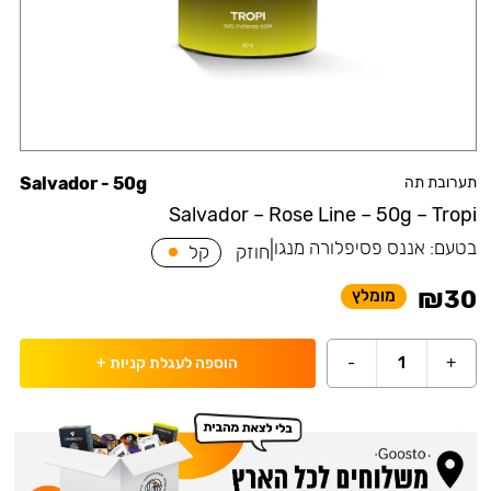
תערובת תה
Salvador - 50g
Salvador – Rose Line – 50g – Tropi
בטעם:
אננס פסיפלורה מנגו
|
חוזק
קל
₪
30
מומלץ
-
1
+
הוספה לעגלת קניות
+