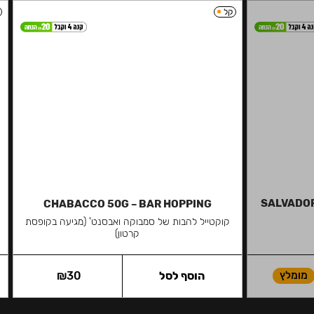
קל
SALVADOR
CHABACCO 50G – BAR HOPPING
קוקטייל להבות של סמבוקה ואבסנט' (מגיעה בקופסת
קרטון)
מומלץ
הוסף לסל
30
₪