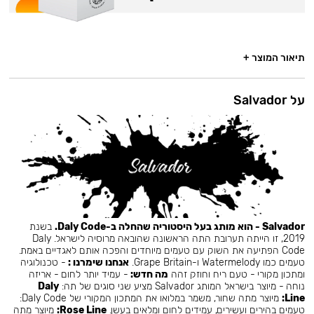
תיאור המוצר +
על Salvador
Salvador - הוא מותג בעל היסטוריה שהחלה ב-Daly Code.
בשנת
2019, זו הייתה תערובת התה הראשונה שהובאה מרוסיה לישראל. Daly
Code הפתיעה את השוק עם טעמים מיוחדים והפכה אותם לאגדיים באמת.
טעמים כמו Watermelody ו-Grape Britain.
אנחנו שימרנו :
- טכנולוגיה
ומתכון מקורי - טעם ריח וחוזק זהה
מה חדש:
- עמיד יותר לחום - אריזה
נוחה - מיוצר בישראל המותג Salvador מציע שני סוגים של תה:
Daly
Line:
מיוצר מתה שחור, משמר במלואו את המתכון המקורי של Daly Code:
טעמים בהירים ועשירים, עמידים לחום ומלאים בעשן.
Rose Line:
מיוצר מתה