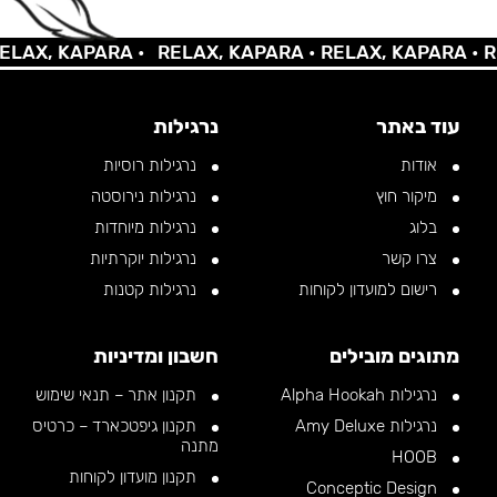
AX, KAPARA •
RELAX, KAPARA •
RELAX, KAPARA •
REL
עוד באתר
נרגילות
אודות
נרגילות רוסיות
מיקור חוץ
נרגילות נירוסטה
בלוג
נרגילות מיוחדות
צרו קשר
נרגילות יוקרתיות
רישום למועדון לקוחות
נרגילות קטנות
מתוגים מובילים
חשבון ומדיניות
נרגילות Alpha Hookah
תקנון אתר – תנאי שימוש
נרגילות Amy Deluxe
תקנון גיפטכארד – כרטיס
מתנה
HOOB
תקנון מועדון לקוחות
Conceptic Design