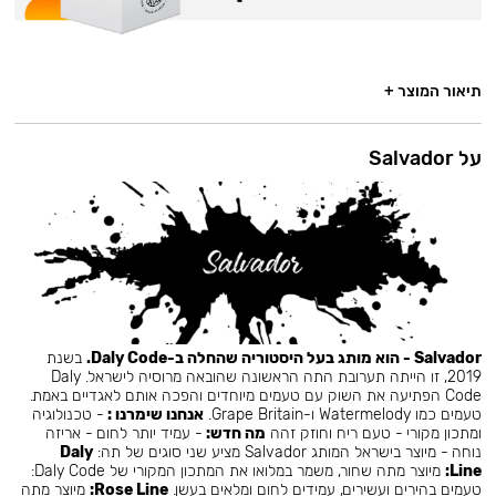
תיאור המוצר +
על Salvador
Salvador - הוא מותג בעל היסטוריה שהחלה ב-Daly Code.
בשנת
2019, זו הייתה תערובת התה הראשונה שהובאה מרוסיה לישראל. Daly
Code הפתיעה את השוק עם טעמים מיוחדים והפכה אותם לאגדיים באמת.
טעמים כמו Watermelody ו-Grape Britain.
אנחנו שימרנו :
- טכנולוגיה
ומתכון מקורי - טעם ריח וחוזק זהה
מה חדש:
- עמיד יותר לחום - אריזה
נוחה - מיוצר בישראל המותג Salvador מציע שני סוגים של תה:
Daly
Line:
מיוצר מתה שחור, משמר במלואו את המתכון המקורי של Daly Code:
טעמים בהירים ועשירים, עמידים לחום ומלאים בעשן.
Rose Line:
מיוצר מתה