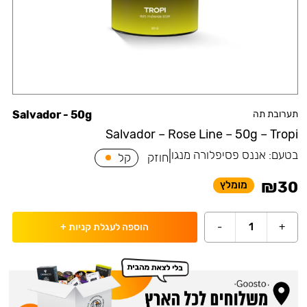
תערובת תה
Salvador - 50g
Salvador – Rose Line – 50g – Tropi
בטעם:
אננס פסיפלורה מנגו
|
חוזק
קל
₪
30
מומלץ
-
1
+
הוספה לעגלת קניות
+