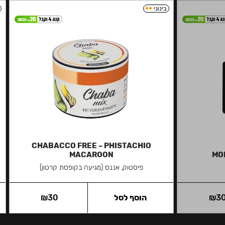
בינוני
CHABACCO FREE – PHISTACHIO
MACAROON
MON
פיסטוק, אננס (מגיעה בקופסת קרטון)
3
₪
הוסף לסל
30
₪