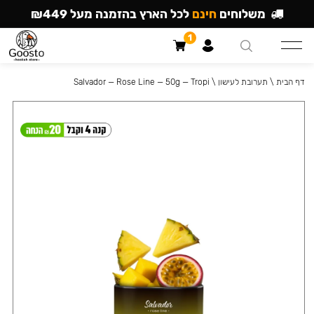
משלוחים
חינם
לכל הארץ בהזמנה מעל ₪449
1
דף הבית
\
תערובת לעישון
\
Salvador — Rose Line — 50g — Tropi