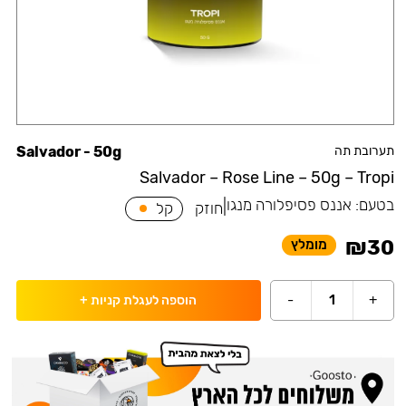
תערובת תה
Salvador - 50g
Salvador – Rose Line – 50g – Tropi
בטעם:
אננס פסיפלורה מנגו
|
חוזק
קל
₪
30
מומלץ
-
1
+
הוספה לעגלת קניות
+