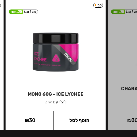
קל
CHABA
MONO 60G – ICE LYCHEE
ליצ'י עם אייס
3
₪
הוסף לסל
30
₪