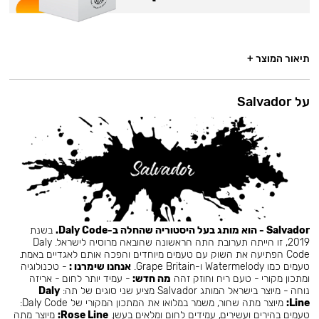
תיאור המוצר +
על Salvador
Salvador - הוא מותג בעל היסטוריה שהחלה ב-Daly Code.
בשנת
2019, זו הייתה תערובת התה הראשונה שהובאה מרוסיה לישראל. Daly
Code הפתיעה את השוק עם טעמים מיוחדים והפכה אותם לאגדיים באמת.
טעמים כמו Watermelody ו-Grape Britain.
אנחנו שימרנו :
- טכנולוגיה
ומתכון מקורי - טעם ריח וחוזק זהה
מה חדש:
- עמיד יותר לחום - אריזה
נוחה - מיוצר בישראל המותג Salvador מציע שני סוגים של תה:
Daly
Line:
מיוצר מתה שחור, משמר במלואו את המתכון המקורי של Daly Code:
טעמים בהירים ועשירים, עמידים לחום ומלאים בעשן.
Rose Line:
מיוצר מתה