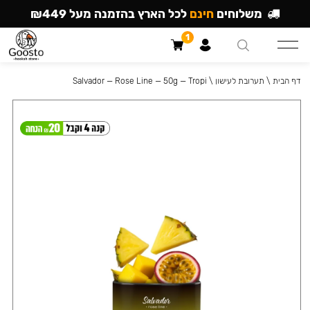
משלוחים
חינם
לכל הארץ בהזמנה מעל ₪449
1
דף הבית
\
תערובת לעישון
\
Salvador — Rose Line — 50g — Tropi