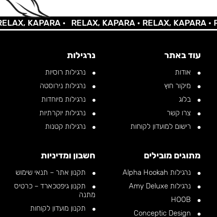
AX, KAPARA •
RELAX, KAPARA •
RELAX, KAPARA •
REL
עוד באתר
נרגילות
אודות
נרגילות רוסיות
מיקור חוץ
נרגילות נירוסטה
בלוג
נרגילות מיוחדות
צרו קשר
נרגילות יוקרתיות
רישום למועדון לקוחות
נרגילות קטנות
מתוגים מובילים
חשבון ומדיניות
נרגילות Alpha Hookah
תקנון אתר – תנאי שימוש
נרגילות Amy Deluxe
תקנון גיפטכארד – כרטיס
מתנה
HOOB
תקנון מועדון לקוחות
Conceptic Design