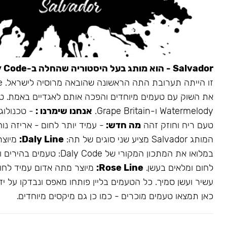
Salvador - הוא מותג בעל היסטוריה שהחלה ב-Daly Code.
את השוק עם טעמים מיוחדים והפכה אותם לאגדיים באמת. ט
Watermelody ו-Grape Britain.
אנחנו שימרנו :
- טכנולוגי
טעם ריח וחוזק זהה
מה חדש:
- עמיד יותר לחום - אריזה נו
המותג Salvador מציע שני סוגים של תה:
Daly Line:
מיוצר
במלואו את המתכון המקורי של aly Code
לחום ומלאים בעשן.
Rose Line:
מיוצר מתה אדום עמיד לחום
עשיר ועשן סמיך. כל הטעמים בליין פותחו מאפס ונבדקו על ידי
כאן תמצאו טעמים מוכרים - כמו כן גם מיקסים מיוחדים.