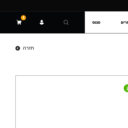
1
רים
סנוס
חזרה