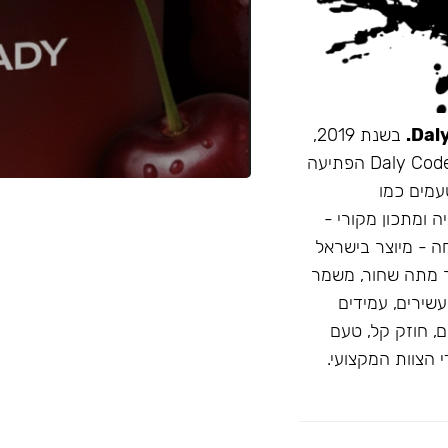
בשנת 2019,
זו הייתה תערובת התה הראשונה שהובאה מרוסיה לישראל. Daly Code הפתיעה
עמים כמו
ה ומתכון מקורי -
חה - מיוצר בישראל
 מתה שחור, משמר
D: טעמים בהירים ועשירים, עמידים
, חוזק קל, טעם
 הצוות המקצועי.