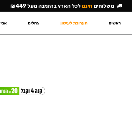
משלוחים
חינם
לכל הארץ בהזמנה מעל ₪449
ראשים
תערובת לעישון
גחלים
אביז