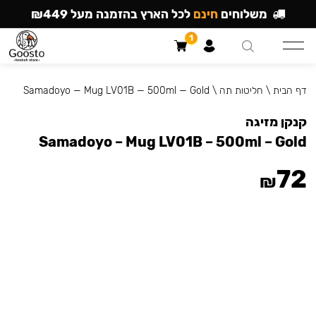
משלוחים
חינם
לכל הארץ בהזמנה מעל ₪449
1
דף הבית
\
חליטות תה
\
Samadoyo — Mug LV01B — 500ml — Gold
קנקן מזיגה
Samadoyo – Mug LV01B – 500ml – Gold
72
₪