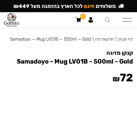
משלוחים
חינם
לכל הארץ בהזמנה מעל ₪449
1
דף הבית
\
חליטות תה
\
Samadoyo — Mug LV01B — 500ml — Gold
קנקן מזיגה
Samadoyo – Mug LV01B – 500ml – Gold
72
₪