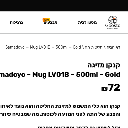
גוסטו לבית
מבצעים
נרגילות
דף הבית
\
חליטות תה
\
Samadoyo — Mug LV01B — 500ml — Gold
קנקן מזיגה
madoyo – Mug LV01B – 500ml – Gold
72
₪
קנקן הוא כלי המשמש למזיגת החליטה והוא נועד לאיזון
והצבע של התה לפני המזיגה לכוסות, מה שמבטיח פיזור
יכול לשמש גם לקפה ומשקאות אחרים.