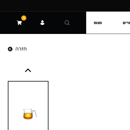
1
רים
סנוס
חזרה