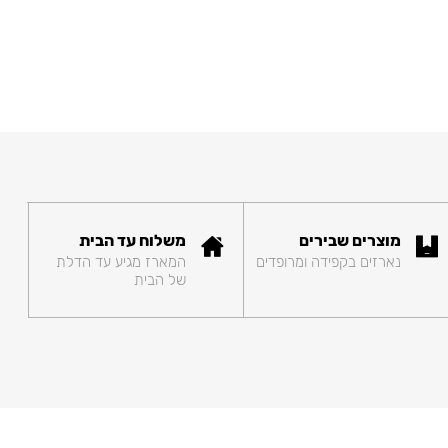
מוצרים שבירים
משלוח עד הבית
נארזים בקפידה ומרופדים
המארז מגיע עד הדלת
של הבית