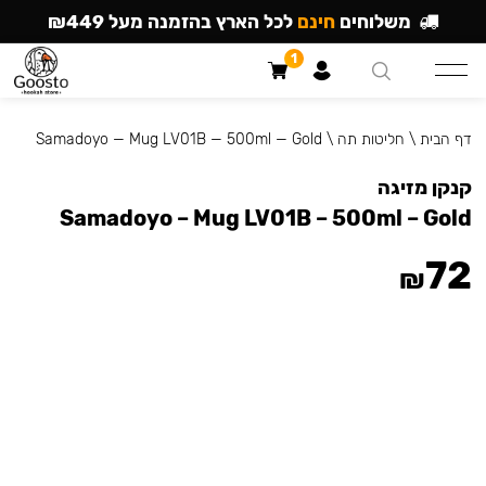
משלוחים
חינם
לכל הארץ בהזמנה מעל ₪449
1
דף הבית
\
חליטות תה
\
Samadoyo — Mug LV01B — 500ml — Gold
קנקן מזיגה
Samadoyo – Mug LV01B – 500ml – Gold
72
₪