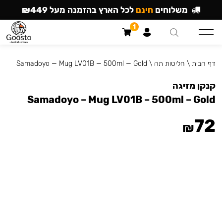
משלוחים
חינם
לכל הארץ בהזמנה מעל ₪449
1
דף הבית
\
חליטות תה
\
Samadoyo — Mug LV01B — 500ml — Gold
קנקן מזיגה
Samadoyo – Mug LV01B – 500ml – Gold
72
₪