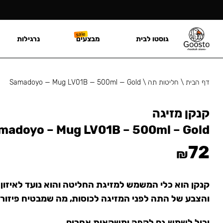
גוסטו לבית
מבצעים
נרגילות
דף הבית
\
חליטות תה
\
Samadoyo — Mug LV01B — 500ml — Gold
קנקן מזיגה
madoyo – Mug LV01B – 500ml – Gold
72
₪
קנקן הוא כלי המשמש למזיגת החליטה והוא נועד לאיזון
והצבע של התה לפני המזיגה לכוסות, מה שמבטיח פיזור
יכול לשמש גם לקפה ומשקאות אחרים.