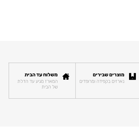
מוצרים שבירים
משלוח עד הבית
נארזים בקפידה ומרופדים
המארז מגיע עד הדלת
של הבית