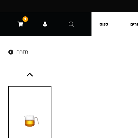
1
רים
סנוס
חזרה