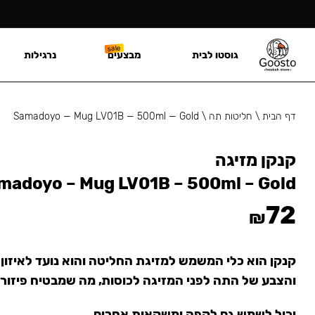
גוסטו לבית
מבצעים
נרגילות
דף הבית
\
חליטות תה
\
Samadoyo — Mug LV01B — 500ml — Gold
קנקן מזיגה
madoyo – Mug LV01B – 500ml – Gold
72
₪
קנקן הוא כלי המשמש למזיגת החליטה והוא נועד לאיזון
והצבע של התה לפני המזיגה לכוסות, מה שמבטיח פיזור
יכול לשמש גם לקפה ומשקאות אחרים.