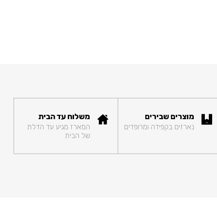
מוצרים שבירים
משלוח עד הבית
נארזים בקפידה ומרופדים
המארז מגיע עד הדלת
של הבית