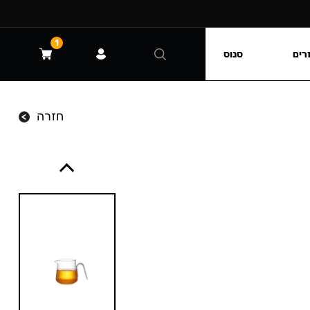
1
רים
סנוס
חזרה