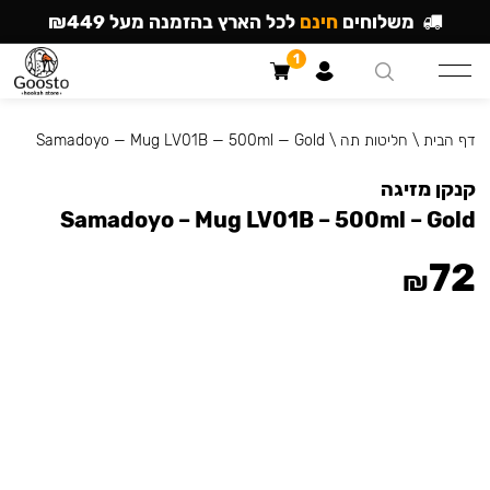
משלוחים
חינם
לכל הארץ בהזמנה מעל ₪449
1
דף הבית
\
חליטות תה
\
Samadoyo — Mug LV01B — 500ml — Gold
קנקן מזיגה
Samadoyo – Mug LV01B – 500ml – Gold
72
₪