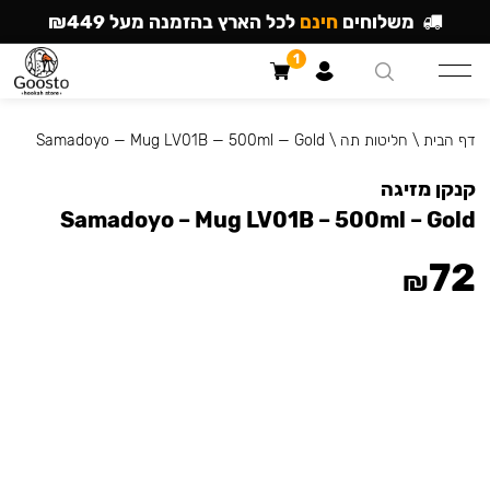
משלוחים
חינם
לכל הארץ בהזמנה מעל ₪449
1
דף הבית
\
חליטות תה
\
Samadoyo — Mug LV01B — 500ml — Gold
קנקן מזיגה
Samadoyo – Mug LV01B – 500ml – Gold
72
₪