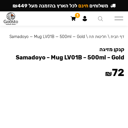
משלוחים
חינם
לכל הארץ בהזמנה מעל ₪449
1
דף הבית
\
חליטות תה
\
Samadoyo — Mug LV01B — 500ml — Gold
קנקן מזיגה
Samadoyo – Mug LV01B – 500ml – Gold
72
₪