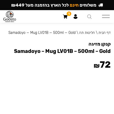
משלוחים
חינם
לכל הארץ בהזמנה מעל ₪449
1
דף הבית
\
חליטות תה
\
Samadoyo — Mug LV01B — 500ml — Gold
קנקן מזיגה
Samadoyo – Mug LV01B – 500ml – Gold
72
₪