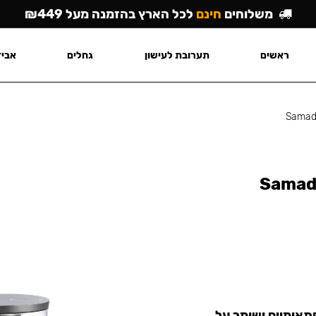
משלוחים
חינם
לכל הארץ בהזמנה מעל ₪449
ראשים
תערובת לעישון
גחלים
אביז
Samado
Samado
פתאומיים ושומר על