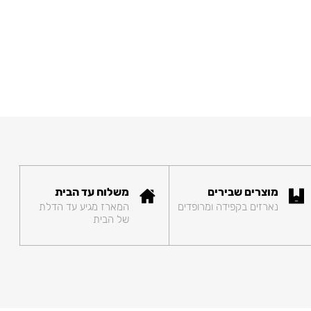
מוצרים שבירים
משלוח עד הבית
נארזים בקפידה ומרופדים
המארז מגיע עד הדלת
של הבית