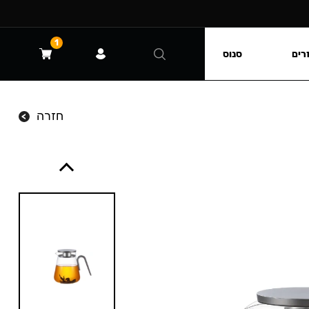
1
רים
סנוס
חזרה