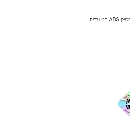
– חומרים: זכוכית בורוסיליקט, נירוסטה (מכסה ומסננת), פלסטיק ABS מט (ידית,