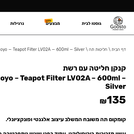
גוסטו לבית
מבצעים
נרגילות
דף הבית
\
חליטות תה
\
yo — Teapot Filter LV02A — 600ml — Silver
קנקן חליטה עם רשת
yo – Teapot Filter LV02A – 600ml –
Silver
135
₪
קומקום תה משובח המשלב עיצוב אלגנטי ופונקציונלי.
עשוי מזכוכית בורוסיליקט, עמיד בפני שינויי טמפרטורה 