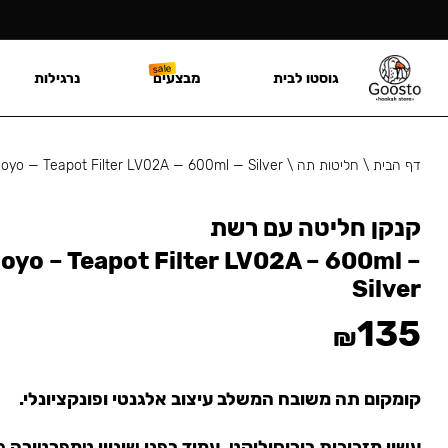
גוסטו לבית
מבצעים
נרגילות
דף הבית
\
חליטות תה
\
yo — Teapot Filter LV02A — 600ml — Silver
קנקן חליטה עם רשת
yo – Teapot Filter LV02A – 600ml –
Silver
135
₪
קומקום תה משובח המשלב עיצוב אלגנטי ופונקציונלי.
עשוי מזכוכית בורוסיליקט, עמיד בפני שינויי טמפרטורה 