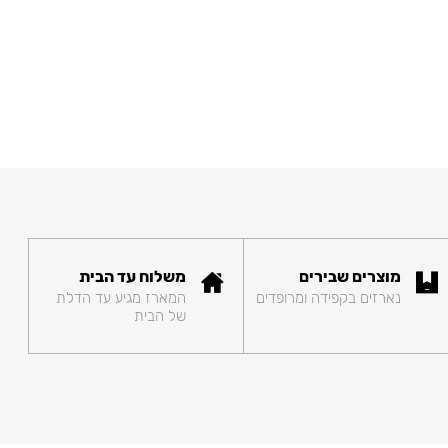
מוצרים שבירים
משלוח עד הבית
נארזים בקפידה ומרופדים
המארז מגיע עד הדלת
של הבית