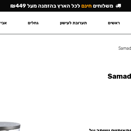
משלוחים
חינם
לכל הארץ בהזמנה מעל ₪449
ראשים
תערובת לעישון
גחלים
אביז
Samado
Samado
פתאומיים ושומר על