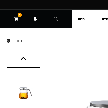
1
רים
סנוס
חזרה