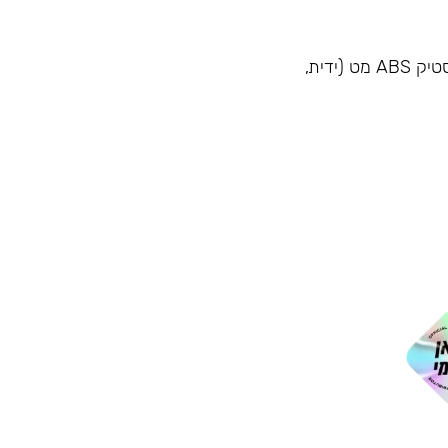
– חומרים: זכוכית בורוסיליקט, נירוסטה (מכסה ומסננת), פלסטיק ABS מט (ידית,