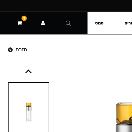
1
רים
סנוס
חזרה