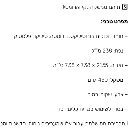
5️⃣ תיהנו ממשקה נקי וארומטי!
מפרט טכני:
– חומר: זכוכית בורוסיליקט, נירוסטה, סיליקון, פלסטיק
– נפח: 238 מ””ל
– מידות: 21.55 × 7.38 × 7.38 ס””מ
– משקל: 450 גרם
– צבע: שקוף, כסוף
– בטוח לשימוש במדיח כלים: כן
! הבחירה המושלמת עבור אלו שמעריכים נוחות, חדשנות וסטי