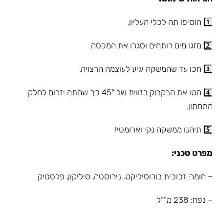
1️⃣ הוסיפו תה לכלי העליון.
2️⃣ מזגו מים רותחים וסגרו את המכסה.
3️⃣ חכו עד שהמשקה יגיע לעוצמה הרצויה.
4️⃣ הטו את הבקבוק בזווית של 45° כך שהתה יזרום לחלק
התחתון.
5️⃣ תיהנו ממשקה נקי וארומטי!
מפרט טכני:
– חומר: זכוכית בורוסיליקט, נירוסטה, סיליקון, פלסטיק
– נפח: 238 מ””ל