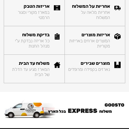
אחריות על המשלוח
אריזות הטבק
אחריות מלאה על
במארז מקורי וסגור
המשלוח
הרמטי
אריזות מוצרים
בדיקת משלוח
המוצרים ארוזים באריזות
כל אריזה נבדקת ע"י
מקוריות
מנהל החנות
מוצרים שבירים
משלוח עד הבית
נארזים בקפידה ומרופדים
המארז מגיע עד הדלת
של הבית