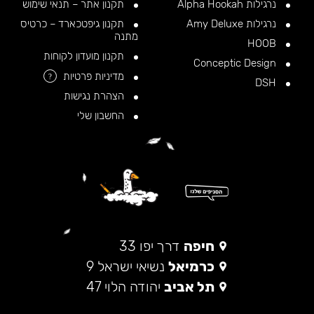
נרגילות Alpha Hookah
תקנון אתר – תנאי שימוש
נרגילות Amy Deluxe
תקנון גיפטכארד – כרטיס
מתנה
HOOB
תקנון מועדון לקוחות
Conceptic Design
מדיניות פרטיות
?
DSH
הצהרת נגישות
החשבון שלי
חיפה
דרך יפו 33
כרמיאל
נשיאי ישראל 9
תל אביב
יהודה הלוי 47