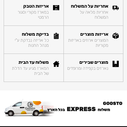
אחריות על המשלוח
אריזות הטבק
אחריות מלאה על
במארז מקורי וסגור
המשלוח
הרמטי
אריזות מוצרים
בדיקת משלוח
המוצרים ארוזים באריזות
כל אריזה נבדקת ע"י
מקוריות
מנהל החנות
מוצרים שבירים
משלוח עד הבית
נארזים בקפידה ומרופדים
המארז מגיע עד הדלת
של הבית