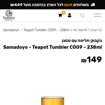
משלוחים
חינם
לכל הארץ בהזמנה מעל ₪449
1
דף הבית
\
חליטות תה
\
Samadoyo — Teapot Tumbler C009 — 238ml
בקבוק חליטה עם מסנן
Samadoyo – Teapot Tumbler C009 – 238ml
149
₪