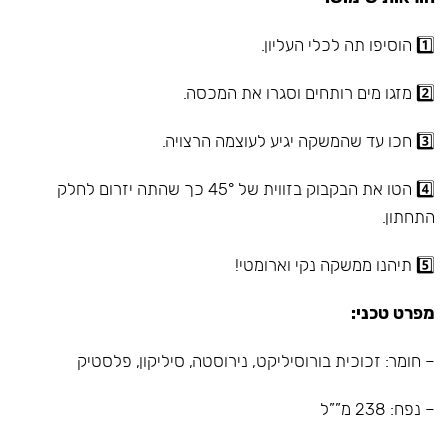
1️⃣ הוסיפו תה לכלי העליון.
2️⃣ מזגו מים רותחים וסגרו את המכסה.
3️⃣ חכו עד שהמשקה יגיע לעוצמה הרצויה.
4️⃣ הטו את הבקבוק בזווית של 45° כך שהתה יזרום לחלק
התחתון.
5️⃣ תיהנו ממשקה נקי וארומטי!
מפרט טכני:
– חומר: זכוכית בורוסיליקט, נירוסטה, סיליקון, פלסטיק
– נפח: 238 מ””ל