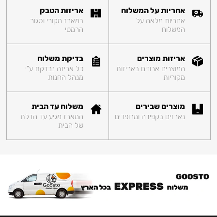
אחריות על המשלוח
אריזות הטבק
אחריות מלאה על
במארז מקורי וסגור
המשלוח
הרמטי
אריזות מוצרים
בדיקת משלוח
המוצרים ארוזים באריזות
כל אריזה נבדקת ע"י
מקוריות
מנהל החנות
מוצרים שבירים
משלוח עד הבית
נארזים בקפידה ומרופדים
המארז מגיע עד הדלת
של הבית