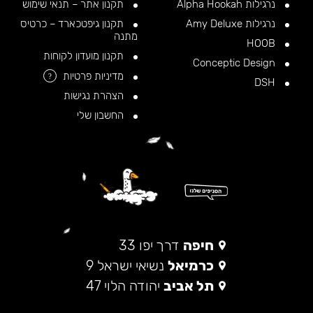
נרגילות Alpha Hookah
תקנון אתר – תנאי שימוש
נרגילות Amy Deluxe
תקנון גיפטכארד – כרטיס
מתנה
HOOB
תקנון מועדון לקוחות
Conceptic Design
מדיניות פרטיות
?
DSH
הצהרת נגישות
החשבון שלי
חיפה
דרך יפו 33
כרמיאל
נשיאי ישראל 9
תל אביב
יהודה הלוי 47