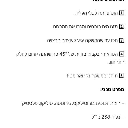
1️⃣ הוסיפו תה לכלי העליון.
2️⃣ מזגו מים רותחים וסגרו את המכסה.
3️⃣ חכו עד שהמשקה יגיע לעוצמה הרצויה.
4️⃣ הטו את הבקבוק בזווית של 45° כך שהתה יזרום לחלק
התחתון.
5️⃣ תיהנו ממשקה נקי וארומטי!
מפרט טכני:
– חומר: זכוכית בורוסיליקט, נירוסטה, סיליקון, פלסטיק
– נפח: 238 מ””ל