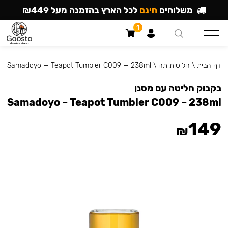
משלוחים
חינם
לכל הארץ בהזמנה מעל ₪449
1
דף הבית
\
חליטות תה
\
Samadoyo — Teapot Tumbler C009 — 238ml
בקבוק חליטה עם מסנן
Samadoyo – Teapot Tumbler C009 – 238ml
149
₪