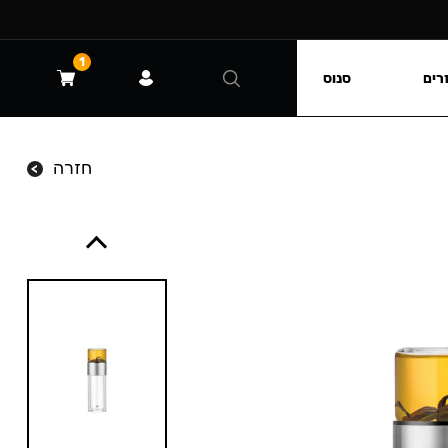
1
רים
סנוס
חזרה