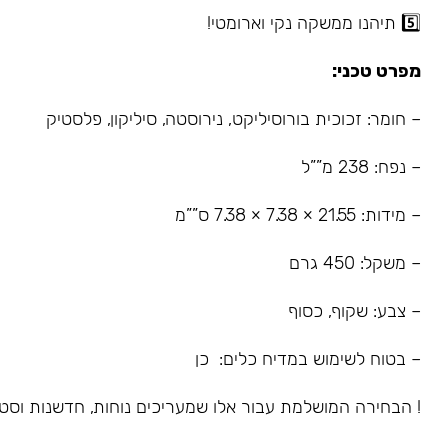
5️⃣ תיהנו ממשקה נקי וארומטי!
מפרט טכני:
– חומר: זכוכית בורוסיליקט, נירוסטה, סיליקון, פלסטיק
– נפח: 238 מ””ל
– מידות: 21.55 × 7.38 × 7.38 ס””מ
– משקל: 450 גרם
– צבע: שקוף, כסוף
– בטוח לשימוש במדיח כלים: כן
! הבחירה המושלמת עבור אלו שמעריכים נוחות, חדשנות וסטי