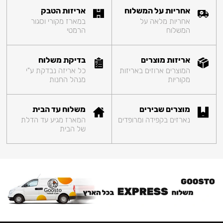
אחריות על המשלוח
אריזות הטבק
אחריות מלאה על
במארז מקורי וסגור
המשלוח
הרמטי
אריזות מוצרים
בדיקת משלוח
המוצרים ארוזים באריזות
כל אריזה נבדקת ע"י
מקוריות
מנהל החנות
מוצרים שבירים
משלוח עד הבית
נארזים בקפידה ומרופדים
המארז מגיע עד הדלת
של הבית