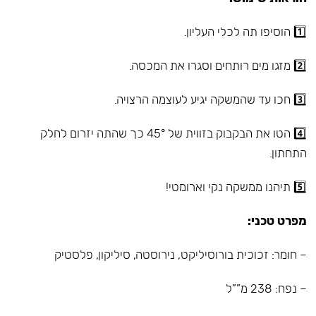
1️⃣ הוסיפו תה לכלי העליון.
2️⃣ מזגו מים רותחים וסגרו את המכסה.
3️⃣ חכו עד שהמשקה יגיע לעוצמה הרצויה.
4️⃣ הטו את הבקבוק בזווית של 45° כך שהתה יזרום לחלק
התחתון.
5️⃣ תיהנו ממשקה נקי וארומטי!
מפרט טכני:
– חומר: זכוכית בורוסיליקט, נירוסטה, סיליקון, פלסטיק
– נפח: 238 מ””ל