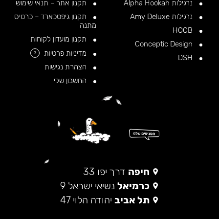
נרגילות Alpha Hookah
תקנון אתר – תנאי שימוש
נרגילות Amy Deluxe
תקנון גיפטכארד – כרטיס
מתנה
HOOB
תקנון מועדון לקוחות
Conceptic Design
מדיניות פרטיות
?
DSH
הצהרת נגישות
החשבון שלי
חיפה
דרך יפו 33
כרמיאל
נשיאי ישראל 9
תל אביב
יהודה הלוי 47