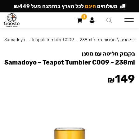
משלוחים
חינם
לכל הארץ בהזמנה מעל ₪449
1
דף הבית
\
חליטות תה
\
Samadoyo — Teapot Tumbler C009 — 238ml
בקבוק חליטה עם מסנן
Samadoyo – Teapot Tumbler C009 – 238ml
149
₪