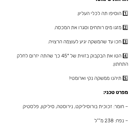
1️⃣ הוסיפו תה לכלי העליון.
2️⃣ מזגו מים רותחים וסגרו את המכסה.
3️⃣ חכו עד שהמשקה יגיע לעוצמה הרצויה.
4️⃣ הטו את הבקבוק בזווית של 45° כך שהתה יזרום לחלק
התחתון.
5️⃣ תיהנו ממשקה נקי וארומטי!
מפרט טכני:
– חומר: זכוכית בורוסיליקט, נירוסטה, סיליקון, פלסטיק
– נפח: 238 מ””ל