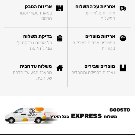
אחריות על המשלוח
אריזות הטבק
אחריות מלאה על
במארז מקורי וסגור
המשלוח
הרמטי
אריזות מוצרים
בדיקת משלוח
המוצרים ארוזים באריזות
כל אריזה נבדקת ע"י
מקוריות
מנהל החנות
מוצרים שבירים
משלוח עד הבית
נארזים בקפידה ומרופדים
המארז מגיע עד הדלת
של הבית