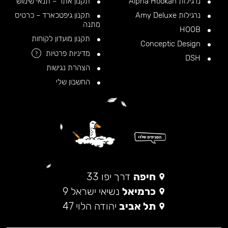
נרגילות Alpha Hookah
תקנון אתר – תנאי שימוש
נרגילות Amy Deluxe
תקנון גיפטכארד – כרטיס
מתנה
HOOB
תקנון מועדון לקוחות
Conceptic Design
מדיניות פרטיות
?
DSH
הצהרת נגישות
החשבון שלי
חיפה
דרך יפו 33
כרמיאל
נשיאי ישראל 9
תל אביב
יהודה הלוי 47