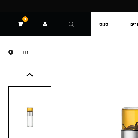
1
רים
סנוס
חזרה