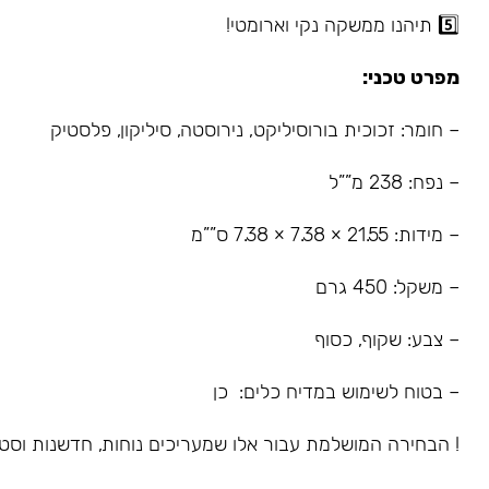
5️⃣ תיהנו ממשקה נקי וארומטי!
מפרט טכני:
– חומר: זכוכית בורוסיליקט, נירוסטה, סיליקון, פלסטיק
– נפח: 238 מ””ל
– מידות: 21.55 × 7.38 × 7.38 ס””מ
– משקל: 450 גרם
– צבע: שקוף, כסוף
– בטוח לשימוש במדיח כלים: כן
! הבחירה המושלמת עבור אלו שמעריכים נוחות, חדשנות וסטי