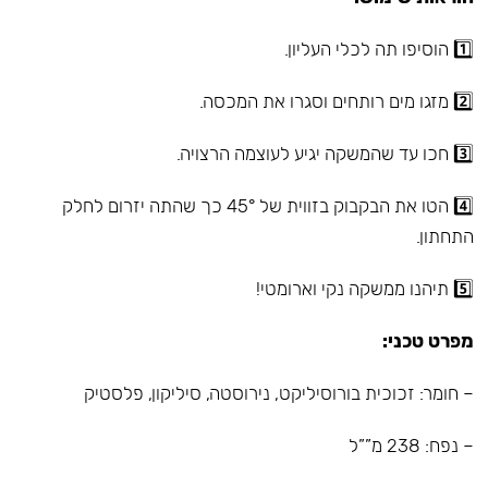
1️⃣ הוסיפו תה לכלי העליון.
2️⃣ מזגו מים רותחים וסגרו את המכסה.
3️⃣ חכו עד שהמשקה יגיע לעוצמה הרצויה.
4️⃣ הטו את הבקבוק בזווית של 45° כך שהתה יזרום לחלק
התחתון.
5️⃣ תיהנו ממשקה נקי וארומטי!
מפרט טכני:
– חומר: זכוכית בורוסיליקט, נירוסטה, סיליקון, פלסטיק
– נפח: 238 מ””ל