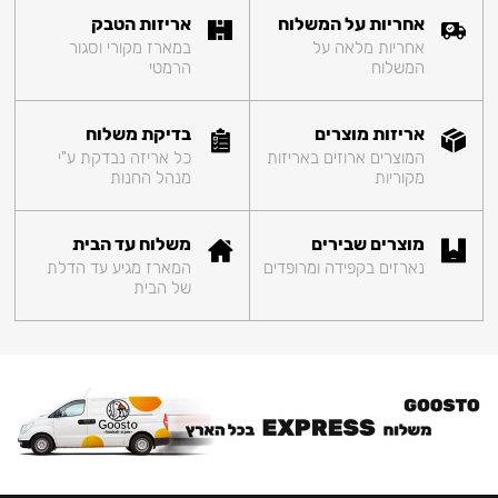
אחריות על המשלוח
אריזות הטבק
אחריות מלאה על
במארז מקורי וסגור
המשלוח
הרמטי
אריזות מוצרים
בדיקת משלוח
המוצרים ארוזים באריזות
כל אריזה נבדקת ע"י
מקוריות
מנהל החנות
מוצרים שבירים
משלוח עד הבית
נארזים בקפידה ומרופדים
המארז מגיע עד הדלת
של הבית