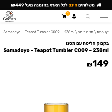
משלוחים
חינם
לכל הארץ בהזמנה מעל ₪449
1
דף הבית
\
חליטות תה
\
Samadoyo — Teapot Tumbler C009 — 238ml
בקבוק חליטה עם מסנן
Samadoyo – Teapot Tumbler C009 – 238ml
149
₪