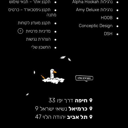
נרגילות Alpha Hookah
תקנון אתר – תנאי שימוש
נרגילות Amy Deluxe
תקנון גיפטכארד – כרטיס
מתנה
HOOB
תקנון מועדון לקוחות
Conceptic Design
מדיניות פרטיות
?
DSH
הצהרת נגישות
החשבון שלי
חיפה
דרך יפו 33
כרמיאל
נשיאי ישראל 9
תל אביב
יהודה הלוי 47