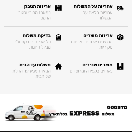
אחריות על המשלוח
אריזות הטבק
אחריות מלאה על
במארז מקורי וסגור
המשלוח
הרמטי
אריזות מוצרים
בדיקת משלוח
המוצרים ארוזים באריזות
כל אריזה נבדקת ע"י
מקוריות
מנהל החנות
מוצרים שבירים
משלוח עד הבית
נארזים בקפידה ומרופדים
המארז מגיע עד הדלת
של הבית