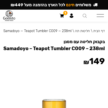
משלוחים
חינם
לכל הארץ בהזמנה מעל ₪449
1
דף הבית
\
חליטות תה
\
Samadoyo — Teapot Tumbler C009 — 238ml
בקבוק חליטה עם מסנן
Samadoyo – Teapot Tumbler C009 – 238ml
149
₪