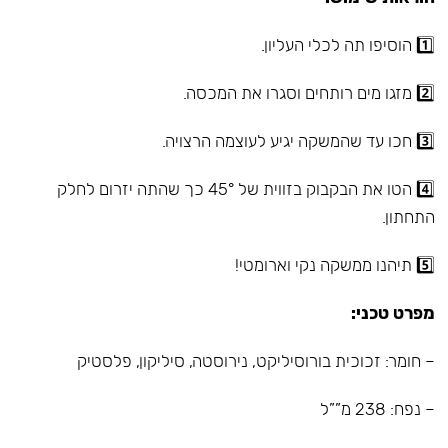
1️⃣ הוסיפו תה לכלי העליון.
2️⃣ מזגו מים רותחים וסגרו את המכסה.
3️⃣ חכו עד שהמשקה יגיע לעוצמה הרצויה.
4️⃣ הטו את הבקבוק בזווית של 45° כך שהתה יזרום לחלק
התחתון.
5️⃣ תיהנו ממשקה נקי וארומטי!
מפרט טכני:
– חומר: זכוכית בורוסיליקט, נירוסטה, סיליקון, פלסטיק
– נפח: 238 מ””ל