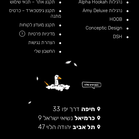
נרגילות Alpha Hookah
תקנון אתר – תנאי שימוש
נרגילות Amy Deluxe
תקנון גיפטכארד – כרטיס
מתנה
HOOB
תקנון מועדון לקוחות
Conceptic Design
מדיניות פרטיות
?
DSH
הצהרת נגישות
החשבון שלי
חיפה
דרך יפו 33
כרמיאל
נשיאי ישראל 9
תל אביב
יהודה הלוי 47