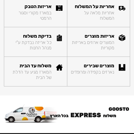
אחריות על המשלוח
אריזות הטבק
אחריות מלאה על
במארז מקורי וסגור
המשלוח
הרמטי
אריזות מוצרים
בדיקת משלוח
המוצרים ארוזים באריזות
כל אריזה נבדקת ע"י
מקוריות
מנהל החנות
מוצרים שבירים
משלוח עד הבית
נארזים בקפידה ומרופדים
המארז מגיע עד הדלת
של הבית