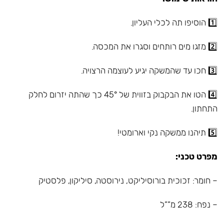
1️⃣ הוסיפו תה לכלי העליון.
2️⃣ מזגו מים רותחים וסגרו את המכסה.
3️⃣ חכו עד שהמשקה יגיע לעוצמה הרצויה.
4️⃣ הטו את הבקבוק בזווית של 45° כך שהתה יזרום לחלק
התחתון.
5️⃣ תיהנו ממשקה נקי וארומטי!
מפרט טכני:
– חומר: זכוכית בורוסיליקט, נירוסטה, סיליקון, פלסטיק
– נפח: 238 מ””ל