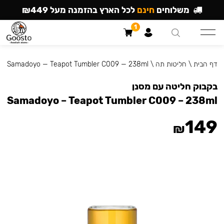
משלוחים
חינם
לכל הארץ בהזמנה מעל ₪449
1
דף הבית
\
חליטות תה
\
Samadoyo — Teapot Tumbler C009 — 238ml
בקבוק חליטה עם מסנן
Samadoyo – Teapot Tumbler C009 – 238ml
149
₪