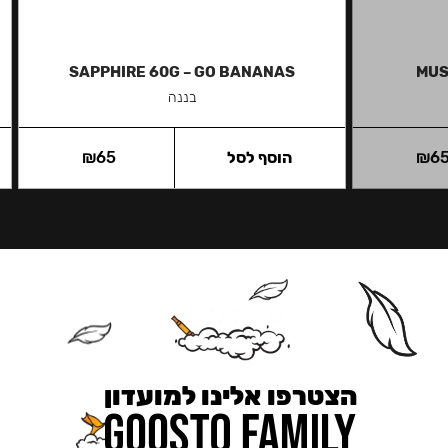
SAPPHIRE 60G – GO BANANAS
MUS
בננה
6
₪
הוסף לסל
65
₪
הצטרפו אלינו למועדון