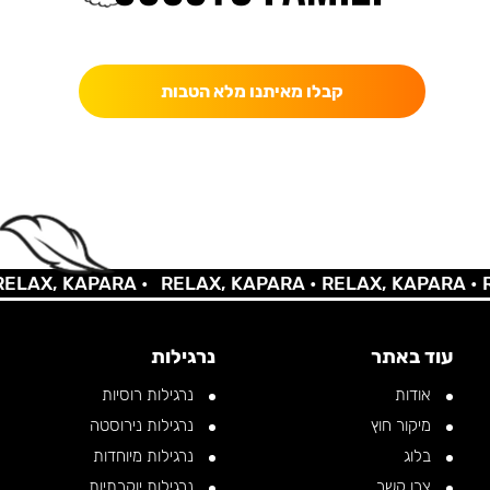
כאן מקבלים יותר — הטבות, עדכונים והפתעות בלעדיות.
קבלו מאיתנו מלא הטבות
AX, KAPARA •
RELAX, KAPARA •
RELAX, KAPARA •
REL
עוד באתר
נרגילות
אודות
נרגילות רוסיות
מיקור חוץ
נרגילות נירוסטה
בלוג
נרגילות מיוחדות
צרו קשר
נרגילות יוקרתיות