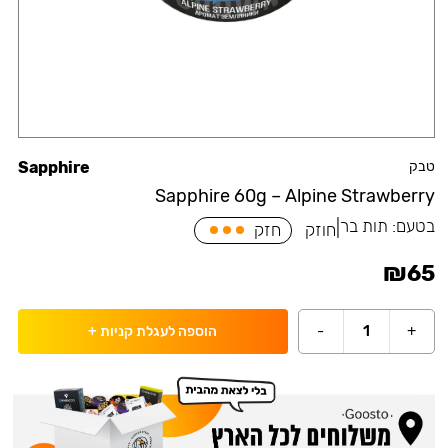
טבק
Sapphire
Sapphire 60g – Alpine Strawberry
בטעם:
תות בר
|
חוזק
חזק
₪
65
-
1
+
הוספה לעגלת קניות
+