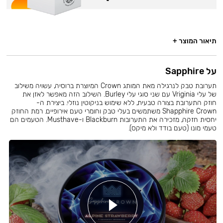
תיאור המוצר +
על Sapphire
תערובת טבק לנרגילה מאת המותג Crown המיוצרת ברוסיה, עשויה משילוב
של עלי Vriginia עם שני סוגי עלי Burley. השילוב הזה מאפשר לאזן את
חוזק התערובת בצורה טבעית, ללא שימוש בניקוטין נוזלי. ביצירת ה-
Shapphire Crown משתמשים בעלי טבק וחומרי טעם אירופיים. רמת החוזק
יחסית חזקה, מזכירה את התערובות Blackburn ו-Musthave. הטעמים הם
טעמי מונו (טעם בודד ולא מיקס).