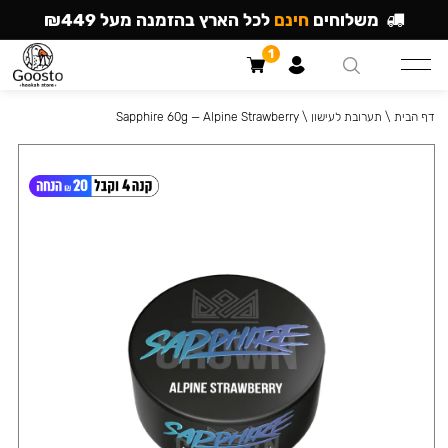
משלוחים
חינם
לכל הארץ בהזמנה מעל ₪449
1
דף הבית
\
תערובת לעישון
\
Sapphire 60g — Alpine Strawberry